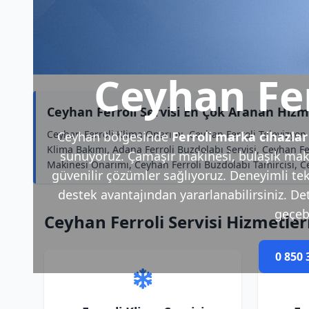
Ceyhan Fer
Ceyhan Ferroli Servisi En Çok Aranan Hizm
Ceyhan Ferroli Klima Onarımı, Ceyhan Ferroli Televizyon T
Ceyhan bölgesinde
Ferroli marka cihazlar
Klima Bakımı, Adana Ferroli Buzdolabı Servisi, Ceyhan Fe
sunuyoruz. Çamaşır makinesi, bulaşık makin
Makinesi Onarımı, Ceyhan Ferroli Buzdolabı Tamircisi, Cey
güvenilir çözümler sağlıyoruz. Deneyimli tek
destek avantajından yararlanabilirsiniz. Deta
geçebi
Ceyhan Ferroli Servisi Hizmetler
0 850 