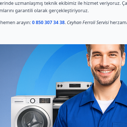
lerinde uzmanlaşmış teknik ekibimiz ile hizmet veriyoruz. Ç
mlarını garantili olarak gerçekleştiriyoruz.
in hemen arayın:
0 850 307 34 38
.
Ceyhan Ferroli Servisi
herzaman