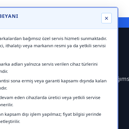
 BEYANI
×
⚠️ Markadan Bağımsız "Özel Servis" Hizmeti
rkalardan bağımsız özel servis hizmeti sunmaktadır.
ci, ithalatçı veya markanın resmi ya da yetkili servisi
ervisi
rka adları yalnızca servis verilen cihaz türlerini
dir.
ek Ferroli Servisi çağırabilirsiniz.Markadan bağım
antisi sona ermiş veya garanti kapsamı dışında kalan
ıdır.
devam eden cihazlarda üretici veya yetkili servise
erilir.
 kapsam dışı işlem yapılmaz; fiyat bilgisi yerinde
tleştirilir.