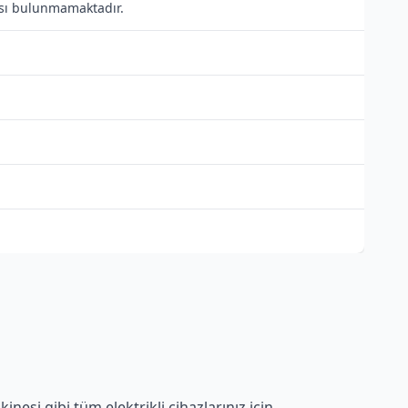
tısı bulunmamaktadır.
nesi gibi tüm elektrikli cihazlarınız için