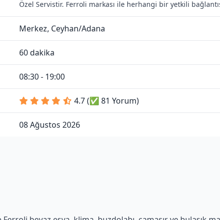
Özel Servistir. Ferroli markası ile herhangi bir yetkili bağlan
Merkez, Ceyhan/Adana
60 dakika
08:30 - 19:00
4.7 (✅ 81 Yorum)
08 Ağustos 2026
Ferroli beyaz eşya, klima, buzdolabı, çamaşır ve bulaşık maki