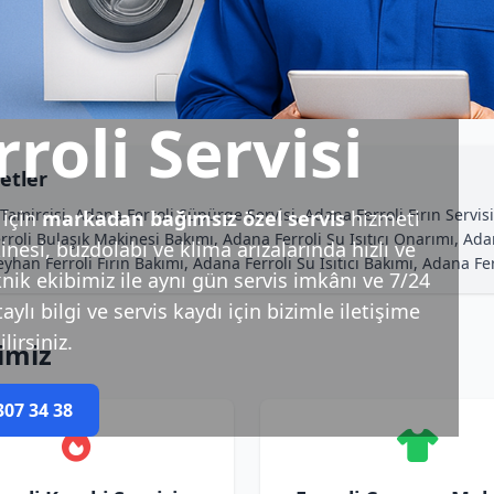
roli Servisi
etler
amircisi, Adana Ferroli Süpürge Servisi, Adana Ferroli Fırın Servisi
için
markadan bağımsız özel servis
hizmeti
rroli Bulaşık Makinesi Bakımı, Adana Ferroli Su Isıtıcı Onarımı, Ad
esi, buzdolabı ve klima arızalarında hızlı ve
han Ferroli Fırın Bakımı, Adana Ferroli Su Isıtıcı Bakımı, Adana Fer
nik ekibimiz ile aynı gün servis imkânı ve 7/24
ylı bilgi ve servis kaydı için bizimle iletişime
lirsiniz.
imiz
307 34 38