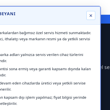
 BEYANI
×
⚠️ Markadan Bağımsız "Özel Servis" Hizmeti
rkalardan bağımsız özel servis hizmeti sunmaktadır.
ci, ithalatçı veya markanın resmi ya da yetkili servisi
rka adları yalnızca servis verilen cihaz türlerini
dir.
 Servisi çağırabilirsiniz.Markadan bağımsız özel s
antisi sona ermiş veya garanti kapsamı dışında kalan
ıdır.
devam eden cihazlarda üretici veya yetkili servise
erilir.
 kapsam dışı işlem yapılmaz; fiyat bilgisi yerinde
tleştirilir.