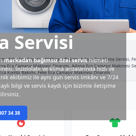
a Servisi
mı, Feke Eca Çamaşır Makinesi Bakımı, Adana Eca Klima Servisi, Fek
in
markadan bağımsız özel servis
hizmeti
ana Eca Çamaşır Makinesi Onarımı, Adana Eca Çamaşır Makinesi Serv
esi, buzdolabı ve klima arızalarında hızlı ve
 Eca Kombi Bakımı, Feke Eca Çamaşır Makinesi Onarımı
nik ekibimiz ile aynı gün servis imkânı ve 7/24
ylı bilgi ve servis kaydı için bizimle iletişime
lirsiniz.
307 34 38