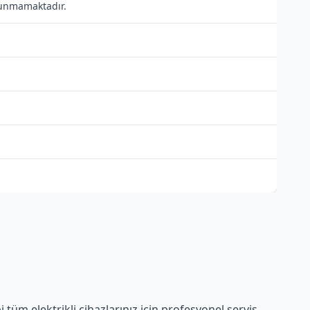
ulunmamaktadır.
tüm elektrikli cihazlarınız için profesyonel servis