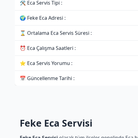
🛠 Eca Servis Tipi :
🌍 Feke Eca Adresi :
⌛ Ortalama Eca Servis Süresi :
⏰ Eca Çalışma Saatleri :
⭐ Eca Servis Yorumu :
📅 Güncellenme Tarihi :
Feke Eca Servisi
Feke Eca Servisi
olarak tüm ilçeler genelinde Eca be