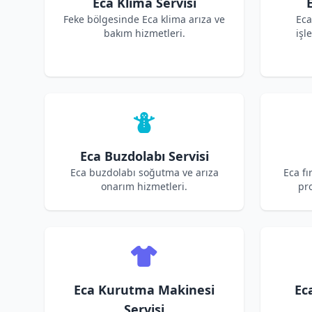
Eca Klima Servisi
Feke bölgesinde Eca klima arıza ve
Eca
bakım hizmetleri.
işl
Eca Buzdolabı Servisi
Eca buzdolabı soğutma ve arıza
Eca fı
onarım hizmetleri.
pro
Eca Kurutma Makinesi
Ec
Servisi