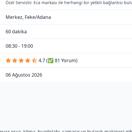
Özel Servistir. Eca markası ile herhangi bir yetkili bağlantısı b
Merkez, Feke/Adana
60 dakika
08:30 - 19:00
4.7 (✅ 81 Yorum)
06 Ağustos 2026
yaz eşya, klima, buzdolabı, çamaşır ve bulaşık makinesi gibi 