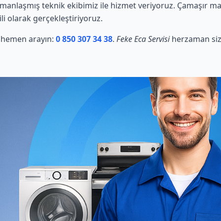
anlaşmış teknik ekibimiz ile hizmet veriyoruz. Çamaşır maki
li olarak gerçekleştiriyoruz.
in hemen arayın:
0 850 307 34 38
.
Feke Eca Servisi
herzaman sizi