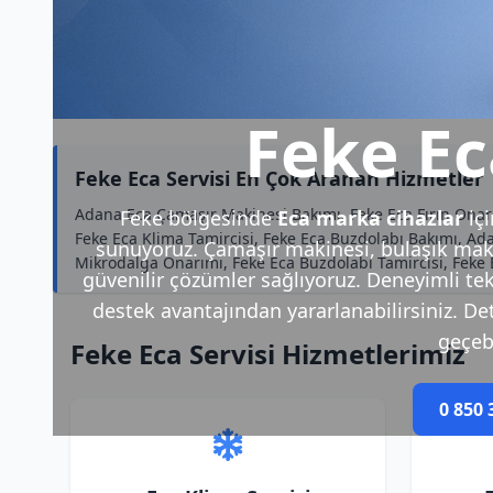
Feke Ec
Feke Eca Servisi En Çok Aranan Hizmetler
Adana Eca Çamaşır Makinesi Bakımı, Feke Eca Fırın Onarı
Feke bölgesinde
Eca marka cihazlar
iç
Feke Eca Klima Tamircisi, Feke Eca Buzdolabı Bakımı, Ad
sunuyoruz. Çamaşır makinesi, bulaşık makin
Mikrodalga Onarımı, Feke Eca Buzdolabı Tamircisi, Feke
güvenilir çözümler sağlıyoruz. Deneyimli tek
destek avantajından yararlanabilirsiniz. Deta
geçebi
Feke Eca Servisi Hizmetlerimiz
0 850 