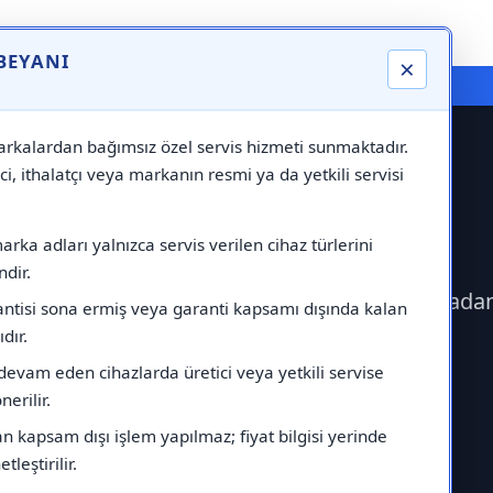
 BEYANI
×
⚠️ Markadan Bağımsız "Özel Servis" Hizmeti
rkalardan bağımsız özel servis hizmeti sunmaktadır.
ci, ithalatçı veya markanın resmi ya da yetkili servisi
u Servisi
rka adları yalnızca servis verilen cihaz türlerini
dir.
geçerek Gaggenau Servisi çağırabilirsiniz.Markada
antisi sona ermiş veya garanti kapsamı dışında kalan
ıdır.
devam eden cihazlarda üretici veya yetkili servise
erilir.
 kapsam dışı işlem yapılmaz; fiyat bilgisi yerinde
tleştirilir.