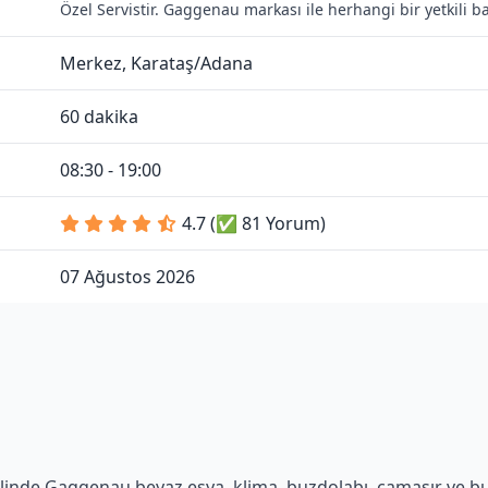
Özel Servistir. Gaggenau markası ile herhangi bir yetkili 
Merkez, Karataş/Adana
60 dakika
08:30 - 19:00
4.7 (✅ 81 Yorum)
07 Ağustos 2026
linde Gaggenau beyaz eşya, klima, buzdolabı, çamaşır ve bulaş