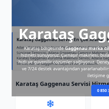
Karataş Gag
Karataş Gaggenau Servisi En Çok Aranan 
Adana Gaggenau Su Isıtıcı Onarımı, Adana Gaggenau Te
Karataş bölgesinde
Gaggenau marka cih
Süpürge Tamircisi, Adana Gaggenau Çamaşır Makinesi T
hizmeti sunuyoruz. Çamaşır makinesi, bulaş
Karataş Gaggenau Kurutma Makinesi Servisi, Adana Gagg
hızlı ve güvenilir çözümler sağlıyoruz. Deney
Servisi, Adana Gaggenau Küçük Ev Aletleri Bakımı
ve 7/24 destek avantajından yararlanabilirsi
iletişime g
Karataş Gaggenau Servisi Hizme
0 850 