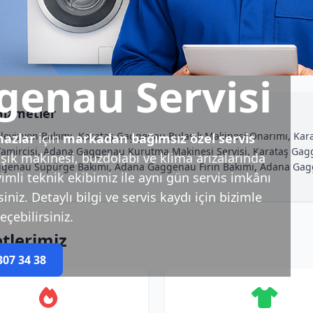
genau Servisi
Hizmetler
levizyon Bakımı, Karataş Gaggenau Bulaşık Makinesi Onarımı, Kar
azlar
için
markadan bağımsız özel servis
amircisi, Adana Gaggenau Kurutma Makinesi Servisi, Karataş Gag
ık makinesi, buzdolabı ve klima arızalarında
enau Süpürge Bakımı, Adana Gaggenau Fırın Bakımı, Adana Gaggena
imli teknik ekibimiz ile aynı gün servis imkânı
niz. Detaylı bilgi ve servis kaydı için bizimle
eçebilirsiniz.
tlerimiz
307 34 38