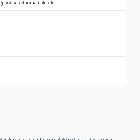
bağlantısı bulunmamaktadır.
ık makinesi gibi tüm elektrikli cihazlarınız için