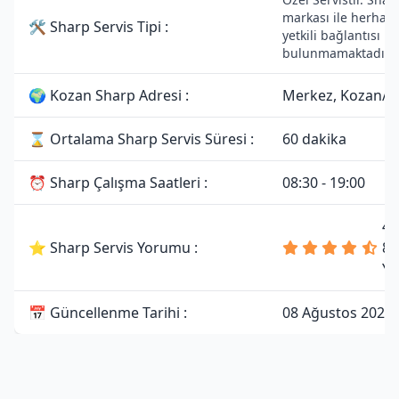
markası ile herhang
🛠 Sharp Servis Tipi :
yetkili bağlantısı
bulunmamaktadır.
🌍 Kozan Sharp Adresi :
Merkez, Kozan/
⌛ Ortalama Sharp Servis Süresi :
60 dakika
⏰ Sharp Çalışma Saatleri :
08:30 - 19:00
4.
⭐ Sharp Servis Yorumu :
81
Yo
📅 Güncellenme Tarihi :
08 Ağustos 2026