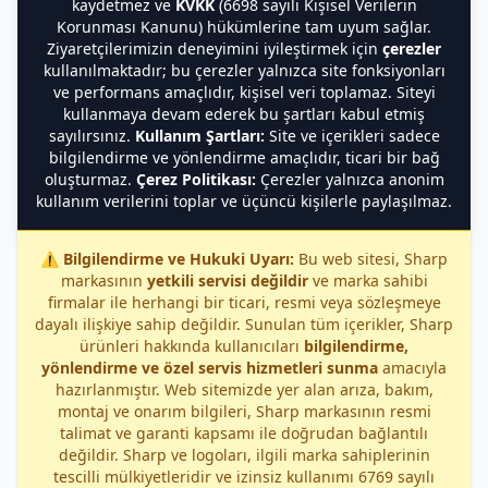
kaydetmez ve
KVKK
(6698 sayılı Kişisel Verilerin
Korunması Kanunu) hükümlerine tam uyum sağlar.
Ziyaretçilerimizin deneyimini iyileştirmek için
çerezler
kullanılmaktadır; bu çerezler yalnızca site fonksiyonları
ve performans amaçlıdır, kişisel veri toplamaz. Siteyi
kullanmaya devam ederek bu şartları kabul etmiş
sayılırsınız.
Kullanım Şartları:
Site ve içerikleri sadece
bilgilendirme ve yönlendirme amaçlıdır, ticari bir bağ
oluşturmaz.
Çerez Politikası:
Çerezler yalnızca anonim
kullanım verilerini toplar ve üçüncü kişilerle paylaşılmaz.
⚠️
Bilgilendirme ve Hukuki Uyarı:
Bu web sitesi, Sharp
markasının
yetkili servisi değildir
ve marka sahibi
firmalar ile herhangi bir ticari, resmi veya sözleşmeye
dayalı ilişkiye sahip değildir. Sunulan tüm içerikler, Sharp
ürünleri hakkında kullanıcıları
bilgilendirme,
yönlendirme ve özel servis hizmetleri sunma
amacıyla
hazırlanmıştır. Web sitemizde yer alan arıza, bakım,
montaj ve onarım bilgileri, Sharp markasının resmi
talimat ve garanti kapsamı ile doğrudan bağlantılı
değildir. Sharp ve logoları, ilgili marka sahiplerinin
tescilli mülkiyetleridir ve izinsiz kullanımı 6769 sayılı