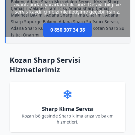
Bakımı, Adana Sharp Mikrodalga Servisi, Kozan Sharp
avantajından yararlanabilirsiniz. Detaylı bilgi ve
Çamaşır Makinesi Tamircisi, Adana Sharp Çamaşır
servis kaydı için bizimle iletişime geçebilirsiniz.
Makinesi Bakımı, Adana Sharp Klima Onarımı, Adana
Sharp Süpürge Bakımı, Adana Sharp Su Isıtıcı Servisi,
Adana Sharp Kurutma Makinesi Bakımı, Kozan Sharp Su
0 850 307 34 38
Isıtıcı Onarımı
Kozan Sharp Servisi
Hizmetlerimiz
Sharp Klima Servisi
Kozan bölgesinde Sharp klima arıza ve bakım
hizmetleri.