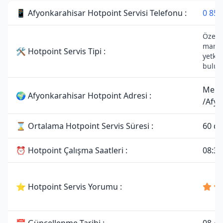
📱 Afyonkarahisar Hotpoint Servisi Telefonu :
0 850
Özel S
markas
🛠 Hotpoint Servis Tipi :
yetkil
bulun
Merk
🌍 Afyonkarahisar Hotpoint Adresi :
/Afyo
⌛ Ortalama Hotpoint Servis Süresi :
60 da
⏰ Hotpoint Çalışma Saatleri :
08:30
⭐ Hotpoint Servis Yorumu :