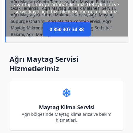
Ağrı Maytag Kombi Tamircisi, Ağrı Maytag Elektrikli
avantajından yararlanabilirsiniz. Detaylı bilgi ve
Ocak Tamircisi, Ağrı Maytag Bulaşık Makinesi Servisi,
servis kaydı için bizimle iletişime geçebilirsiniz.
Ağrı Maytag Kurutma Makinesi Servisi, Ağrı Maytag
Süpürge Onarımı, Ağrı Maytag Kombi Servisi, Ağrı
Maytag Mikrodalga Onarımı, Ağrı Maytag Su Isıtıcı
0 850 307 34 38
Bakımı, Ağrı Maytag Buzdolabı Tamircisi
Ağrı Maytag Servisi
Hizmetlerimiz
Maytag Klima Servisi
Ağrı bölgesinde Maytag klima arıza ve bakım
hizmetleri.