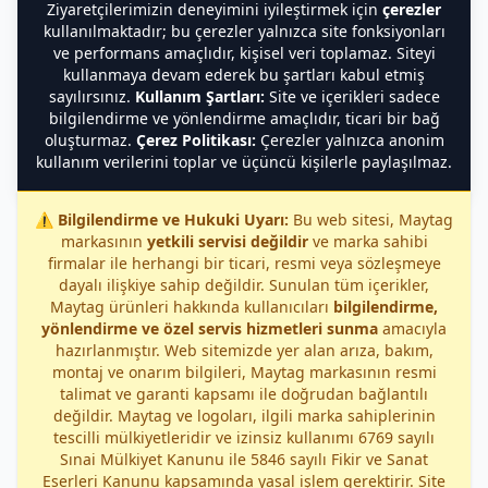
Ziyaretçilerimizin deneyimini iyileştirmek için
çerezler
kullanılmaktadır; bu çerezler yalnızca site fonksiyonları
ve performans amaçlıdır, kişisel veri toplamaz. Siteyi
kullanmaya devam ederek bu şartları kabul etmiş
sayılırsınız.
Kullanım Şartları:
Site ve içerikleri sadece
bilgilendirme ve yönlendirme amaçlıdır, ticari bir bağ
oluşturmaz.
Çerez Politikası:
Çerezler yalnızca anonim
kullanım verilerini toplar ve üçüncü kişilerle paylaşılmaz.
⚠️
Bilgilendirme ve Hukuki Uyarı:
Bu web sitesi, Maytag
markasının
yetkili servisi değildir
ve marka sahibi
firmalar ile herhangi bir ticari, resmi veya sözleşmeye
dayalı ilişkiye sahip değildir. Sunulan tüm içerikler,
Maytag ürünleri hakkında kullanıcıları
bilgilendirme,
yönlendirme ve özel servis hizmetleri sunma
amacıyla
hazırlanmıştır. Web sitemizde yer alan arıza, bakım,
montaj ve onarım bilgileri, Maytag markasının resmi
talimat ve garanti kapsamı ile doğrudan bağlantılı
değildir. Maytag ve logoları, ilgili marka sahiplerinin
tescilli mülkiyetleridir ve izinsiz kullanımı 6769 sayılı
Sınai Mülkiyet Kanunu ile 5846 sayılı Fikir ve Sanat
Eserleri Kanunu kapsamında yasal işlem gerektirir. Site