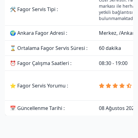
markası ile herhan
🛠 Fagor Servis Tipi :
yetkili bağlantısı
bulunmamaktadır.
🌍 Ankara Fagor Adresi :
Merkez, /Ankara
⌛ Ortalama Fagor Servis Süresi :
60 dakika
⏰ Fagor Çalışma Saatleri :
08:30 - 19:00
4
⭐ Fagor Servis Yorumu :
8
Y
📅 Güncellenme Tarihi :
08 Ağustos 2026