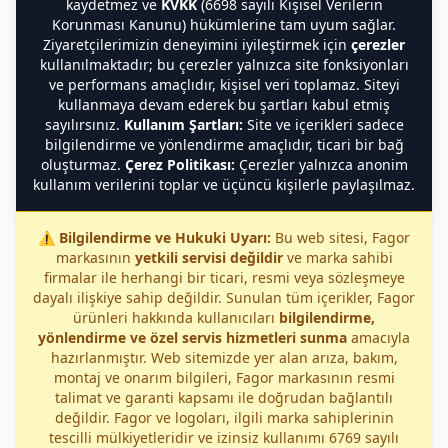
kaydetmez ve
KVKK
(6698 sayılı Kişisel Verilerin
Korunması Kanunu) hükümlerine tam uyum sağlar.
Ziyaretçilerimizin deneyimini iyileştirmek için
çerezler
kullanılmaktadır; bu çerezler yalnızca site fonksiyonları
ve performans amaçlıdır, kişisel veri toplamaz. Siteyi
kullanmaya devam ederek bu şartları kabul etmiş
sayılırsınız.
Kullanım Şartları:
Site ve içerikleri sadece
bilgilendirme ve yönlendirme amaçlıdır, ticari bir bağ
oluşturmaz.
Çerez Politikası:
Çerezler yalnızca anonim
kullanım verilerini toplar ve üçüncü kişilerle paylaşılmaz.
⚠️
Bilgilendirme ve Hukuki Uyarı:
Bu web sitesi, Fagor
markasının
yetkili servisi değildir
ve marka sahibi
firmalar ile herhangi bir ticari, resmi veya sözleşmeye
dayalı ilişkiye sahip değildir. Sunulan tüm içerikler, Fagor
ürünleri hakkında kullanıcıları
bilgilendirme,
yönlendirme ve özel servis hizmetleri sunma
amacıyla
hazırlanmıştır. Web sitemizde yer alan arıza, bakım,
montaj ve onarım bilgileri, Fagor markasının resmi
talimat ve garanti kapsamı ile doğrudan bağlantılı
değildir. Fagor ve logoları, ilgili marka sahiplerinin
tescilli mülkiyetleridir ve izinsiz kullanımı 6769 sayılı