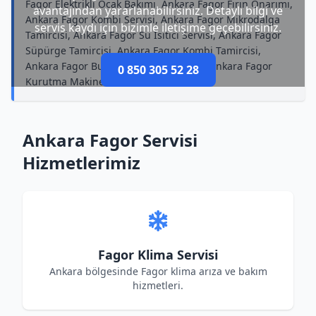
Fagor Elektrikli Ocak Bakımı, Ankara Fagor Fırın Onarımı,
avantajından yararlanabilirsiniz. Detaylı bilgi ve
Ankara Fagor Kombi Servisi, Ankara Fagor Mikrodalga
servis kaydı için bizimle iletişime geçebilirsiniz.
Tamircisi, Ankara Fagor Su Isıtıcı Servisi, Ankara Fagor
Süpürge Tamircisi, Ankara Fagor Kombi Tamircisi,
Ankara Fagor Bulaşık Makinesi Servisi, Ankara Fagor
0 850 305 52 28
Kurutma Makinesi Bakımı
Ankara Fagor Servisi
Hizmetlerimiz
Fagor Klima Servisi
Ankara bölgesinde Fagor klima arıza ve bakım
hizmetleri.