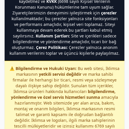
kaydetmez ve
KVKK
(6698 sayılı Kişisel Verilerin
Korunması Kanunu) hükümlerine tam uyum sağlar.
Ziyaretçilerimizin deneyimini iyileştirmek için
çerezler
kullanılmaktadır; bu çerezler yalnızca site fonksiyonları
ve performans amaçlıdır, kişisel veri toplamaz. Siteyi
kullanmaya devam ederek bu şartları kabul etmiş
sayılırsınız.
Kullanım Şartları:
Site ve içerikleri sadece
bilgilendirme ve yönlendirme amaçlıdır, ticari bir bağ
oluşturmaz.
Çerez Politikası:
Çerezler yalnızca anonim
kullanım verilerini toplar ve üçüncü kişilerle paylaşılmaz.
⚠️
Bilgilendirme ve Hukuki Uyarı:
Bu web sitesi, İklimsa
markasının
yetkili servisi değildir
ve marka sahibi
firmalar ile herhangi bir ticari, resmi veya sözleşmeye
dayalı ilişkiye sahip değildir. Sunulan tüm içerikler,
İklimsa ürünleri hakkında kullanıcıları
bilgilendirme,
yönlendirme ve özel servis hizmetleri sunma
amacıyla
hazırlanmıştır. Web sitemizde yer alan arıza, bakım,
montaj ve onarım bilgileri, İklimsa markasının resmi
talimat ve garanti kapsamı ile doğrudan bağlantılı
değildir. İklimsa ve logoları, ilgili marka sahiplerinin
tescilli mülkiyetleridir ve izinsiz kullanımı 6769 sayılı