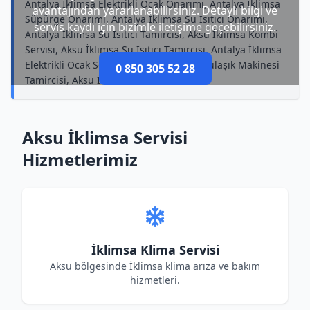
Antalya İklimsa Elektrikli Ocak Onarımı, Antalya İklimsa
avantajından yararlanabilirsiniz. Detaylı bilgi ve
Süpürge Onarımı, Antalya İklimsa Su Isıtıcı Onarımı,
servis kaydı için bizimle iletişime geçebilirsiniz.
Antalya İklimsa Su Isıtıcı Tamircisi, Aksu İklimsa Kombi
Servisi, Aksu İklimsa Su Isıtıcı Tamircisi, Antalya İklimsa
Elektrikli Ocak Servisi, Antalya İklimsa Bulaşık Makinesi
0 850 305 52 28
Tamircisi, Aksu İklimsa Klima Tamircisi
Aksu İklimsa Servisi
Hizmetlerimiz
İklimsa Klima Servisi
Aksu bölgesinde İklimsa klima arıza ve bakım
hizmetleri.