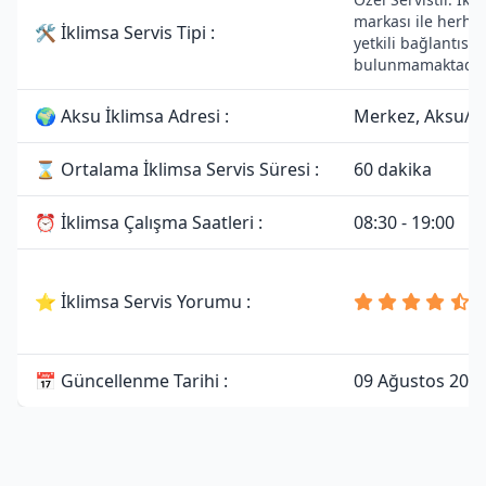
markası ile herhan
🛠 İklimsa Servis Tipi :
yetkili bağlantısı
bulunmamaktadır
🌍 Aksu İklimsa Adresi :
Merkez, Aksu/A
⌛ Ortalama İklimsa Servis Süresi :
60 dakika
⏰ İklimsa Çalışma Saatleri :
08:30 - 19:00
4
⭐ İklimsa Servis Yorumu :
8
Y
📅 Güncellenme Tarihi :
09 Ağustos 202