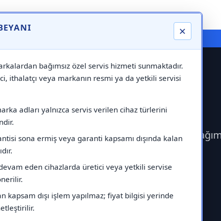
 BEYANI
×
⚠️ Markadan Bağımsız "Özel Servis" Hizmeti
rkalardan bağımsız özel servis hizmeti sunmaktadır.
ci, ithalatçı veya markanın resmi ya da yetkili servisi
Servisi
rka adları yalnızca servis verilen cihaz türlerini
dir.
erek Bosch Servisi çağırabilirsiniz.Markadan bağım
antisi sona ermiş veya garanti kapsamı dışında kalan
ıdır.
devam eden cihazlarda üretici veya yetkili servise
erilir.
 kapsam dışı işlem yapılmaz; fiyat bilgisi yerinde
tleştirilir.