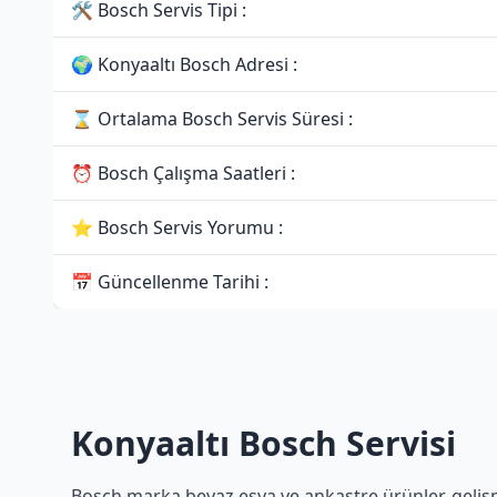
🛠 Bosch Servis Tipi :
🌍 Konyaaltı Bosch Adresi :
⌛ Ortalama Bosch Servis Süresi :
⏰ Bosch Çalışma Saatleri :
⭐ Bosch Servis Yorumu :
📅 Güncellenme Tarihi :
Konyaaltı Bosch Servisi
Bosch marka beyaz eşya ve ankastre ürünler, gelişmiş