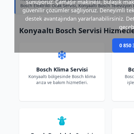
sunuyoruz. Çamaşır makinesi, bulaşık makin
Bosch Elektrikli Ocak Servisi, Konyaaltı Bosch Televizyo
güvenilir çözümler sağlıyoruz. Deneyimli tek
destek avantajından yararlanabilirsiniz. Deta
geçebi
Konyaaltı Bosch Servisi Hizmetl
0 850 
Bosch Klima Servisi
Bo
Konyaaltı bölgesinde Bosch klima
Bosc
arıza ve bakım hizmetleri.
işl