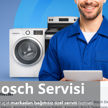
osch Servisi
zmetler
rge Servisi, Antalya Bosch Buzdolabı Onarımı, Konyaaltı Bosch Elektr
r
için
markadan bağımsız özel servis
hizmeti
Bakımı, Antalya Bosch Süpürge Bakımı, Konyaaltı Bosch Televizyon 