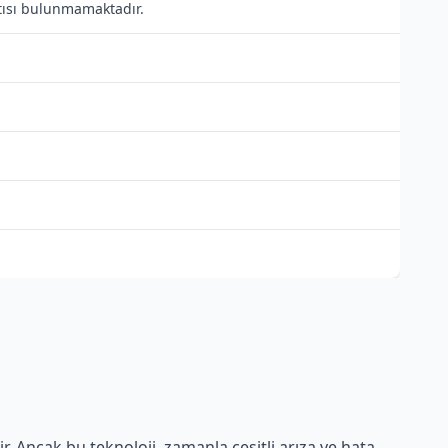
ntısı bulunmamaktadır.
r. Ancak bu teknoloji, zamanla çeşitli arıza ve hata