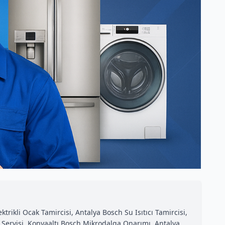
ikli Ocak Tamircisi, Antalya Bosch Su Isıtıcı Tamircisi,
Servisi, Konyaaltı Bosch Mikrodalga Onarımı, Antalya