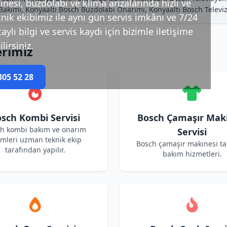
esi, buzdolabı ve klima arızalarında hızlı ve
n Bakımı, Konyaaltı Bosch Buzdolabı Onarımı, Konyaaltı Bosch Televi
nik ekibimiz ile aynı gün servis imkânı ve 7/24
ylı bilgi ve servis kaydı için bizimle iletişime
lirsiniz.
erimiz
305 52 28
sch Kombi Servisi
Bosch Çamaşır Mak
h kombi bakım ve onarım
Servisi
emleri uzman teknik ekip
Bosch çamaşır makinesi ta
tarafından yapılır.
bakım hizmetleri.