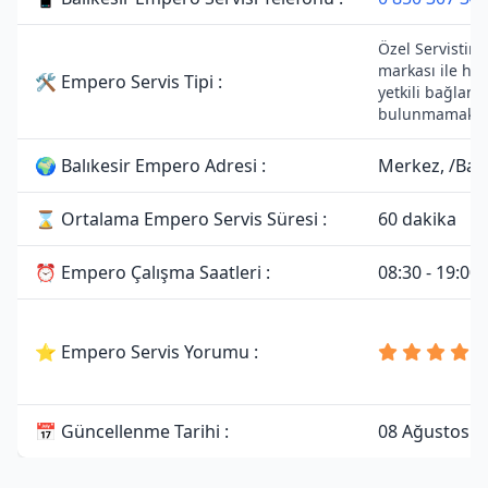
Özel Servistir.
markası ile he
🛠 Empero Servis Tipi :
yetkili bağlantı
bulunmamaktad
🌍 Balıkesir Empero Adresi :
Merkez, /Balı
⌛ Ortalama Empero Servis Süresi :
60 dakika
⏰ Empero Çalışma Saatleri :
08:30 - 19:00
⭐ Empero Servis Yorumu :
📅 Güncellenme Tarihi :
08 Ağustos 2