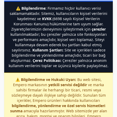
⚠️
Bilgilendirme:
Firmamız hiçbir kullanıcı verisi
saklamamaktadır. Sitemiz, kullanıcıların kişisel verilerini
kaydetmez ve
KVKK
(6698 sayılı Kişisel Verilerin
Korunması Kanunu) hükümlerine tam uyum sağlar.
Ziyaretçilerimizin deneyimini iyileştirmek için
çerezler
kullanılmaktadır; bu çerezler yalnızca site fonksiyonları
ve performans amaçlıdır, kişisel veri toplamaz. Siteyi
kullanmaya devam ederek bu şartları kabul etmiş
sayılırsınız.
Kullanım Şartları:
Site ve içerikleri sadece
bilgilendirme ve yönlendirme amaçlıdır, ticari bir bağ
oluşturmaz.
Çerez Politikası:
Çerezler yalnızca anonim
kullanım verilerini toplar ve üçüncü kişilerle paylaşılmaz.
⚠️
Bilgilendirme ve Hukuki Uyarı:
Bu web sitesi,
Empero markasının
yetkili servisi değildir
ve marka
sahibi firmalar ile herhangi bir ticari, resmi veya
sözleşmeye dayalı ilişkiye sahip değildir. Sunulan tüm
içerikler, Empero ürünleri hakkında kullanıcıları
bilgilendirme, yönlendirme ve özel servis hizmetleri
sunma
amacıyla hazırlanmıştır. Web sitemizde yer alan
arıza, bakım, montaj ve onarım bilgileri, Empero