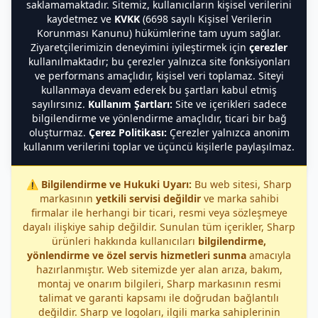
saklamamaktadır. Sitemiz, kullanıcıların kişisel verilerini
kaydetmez ve
KVKK
(6698 sayılı Kişisel Verilerin
Korunması Kanunu) hükümlerine tam uyum sağlar.
Ziyaretçilerimizin deneyimini iyileştirmek için
çerezler
kullanılmaktadır; bu çerezler yalnızca site fonksiyonları
ve performans amaçlıdır, kişisel veri toplamaz. Siteyi
kullanmaya devam ederek bu şartları kabul etmiş
sayılırsınız.
Kullanım Şartları:
Site ve içerikleri sadece
bilgilendirme ve yönlendirme amaçlıdır, ticari bir bağ
oluşturmaz.
Çerez Politikası:
Çerezler yalnızca anonim
kullanım verilerini toplar ve üçüncü kişilerle paylaşılmaz.
⚠️
Bilgilendirme ve Hukuki Uyarı:
Bu web sitesi, Sharp
markasının
yetkili servisi değildir
ve marka sahibi
firmalar ile herhangi bir ticari, resmi veya sözleşmeye
dayalı ilişkiye sahip değildir. Sunulan tüm içerikler, Sharp
ürünleri hakkında kullanıcıları
bilgilendirme,
yönlendirme ve özel servis hizmetleri sunma
amacıyla
hazırlanmıştır. Web sitemizde yer alan arıza, bakım,
montaj ve onarım bilgileri, Sharp markasının resmi
talimat ve garanti kapsamı ile doğrudan bağlantılı
değildir. Sharp ve logoları, ilgili marka sahiplerinin