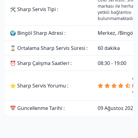
markası ile herhang
🛠 Sharp Servis Tipi :
yetkili bağlantısı
bulunmamaktadır.
🌍 Bingöl Sharp Adresi :
Merkez, /Bingöl
⌛ Ortalama Sharp Servis Süresi :
60 dakika
⏰ Sharp Çalışma Saatleri :
08:30 - 19:00
4.
⭐ Sharp Servis Yorumu :
81
Yo
📅 Güncellenme Tarihi :
09 Ağustos 2026