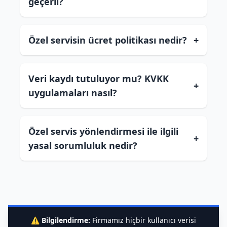
geçerli?
Özel servisin ücret politikası nedir?
+
Veri kaydı tutuluyor mu? KVKK
+
uygulamaları nasıl?
Özel servis yönlendirmesi ile ilgili
+
yasal sorumluluk nedir?
⚠️
Bilgilendirme:
Firmamız hiçbir kullanıcı verisi