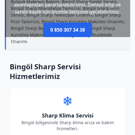
Bulaşık Makinesi Bakımı, Bingöl Sharp Kombi Servisi,
avantajından yararlanabilirsiniz. Detaylı bilgi ve
Bingöl Sharp Mikrodalga Tamircisi, Bingöl Sharp Fırın
servis kaydı için bizimle iletişime geçebilirsiniz.
Servisi, Bingöl Sharp Televizyon Onarımı, Bingöl Sharp
Fırın Tamircisi, Bingöl Sharp Kurutma Makinesi Onarımı,
Bingöl Sharp Bulaşık Makinesi Servisi, Bingöl Sharp
0 850 307 34 38
Kurutma Makinesi Servisi, Bingöl Sharp Buzdolabı
Onarımı
Bingöl Sharp Servisi
Hizmetlerimiz
Sharp Klima Servisi
Bingöl bölgesinde Sharp klima arıza ve bakım
hizmetleri.