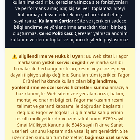
kullanılmaktadır; bu çerezler yalnızca site fonksiyonları
ve performans amaçlıdır, kişisel veri toplamaz. Siteyi
kullanmaya devam ederek bu şartları kabul etmiş
sayılırsınız.
Kullanım Şartları:
Site ve içerikleri sadece
bilgilendirme ve yönlendirme amaçlıdır, ticari bir bağ
oluşturmaz.
Çerez Politikası:
Çerezler yalnızca anonim
kullanım verilerini toplar ve üçüncü kişilerle paylaşılmaz.
⚠️
Bilgilendirme ve Hukuki Uyarı:
Bu web sitesi, Fagor
markasının
yetkili servisi değildir
ve marka sahibi
firmalar ile herhangi bir ticari, resmi veya sözleşmeye
dayalı ilişkiye sahip değildir. Sunulan tüm içerikler, Fagor
ürünleri hakkında kullanıcıları
bilgilendirme,
yönlendirme ve özel servis hizmetleri sunma
amacıyla
hazırlanmıştır. Web sitemizde yer alan arıza, bakım,
montaj ve onarım bilgileri, Fagor markasının resmi
talimat ve garanti kapsamı ile doğrudan bağlantılı
değildir. Fagor ve logoları, ilgili marka sahiplerinin
tescilli mülkiyetleridir ve izinsiz kullanımı 6769 sayılı
Sınai Mülkiyet Kanunu ile 5846 sayılı Fikir ve Sanat
Eserleri Kanunu kapsamında yasal işlem gerektirir. Site
üzerinden sunulan tüm hizmetler,
bağımsız özel servis