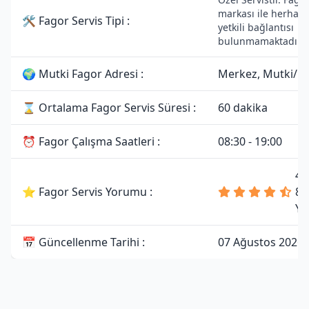
markası ile herhang
🛠 Fagor Servis Tipi :
yetkili bağlantısı
bulunmamaktadır.
🌍 Mutki Fagor Adresi :
Merkez, Mutki/Bit
⌛ Ortalama Fagor Servis Süresi :
60 dakika
⏰ Fagor Çalışma Saatleri :
08:30 - 19:00
4.
⭐ Fagor Servis Yorumu :
81
Yo
📅 Güncellenme Tarihi :
07 Ağustos 2026