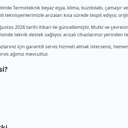
linde Termoteknik beyaz eşya, klima, buzdolabı, çamaşır ve b
 teknisyenlerimizle arızaları kısa sürede tespit ediyor, oriji
Ağustos 2026 tarihi itibari ile güncellemiştir. Mutki ve çevre
sinde teknik destek sağlıyor, arızalı cihazlarınızı yerinden t
arınız için garantili servis hizmeti almak isterseniz, heme
servis ağımız mevcuttur.
si?
tki