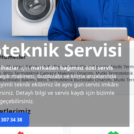
teknik Servisi
 Hizmetler
şır Makinesi Bakımı, Mutki Termoteknik Klima Onarımı, Mutki Termot
ihazlar
için
markadan bağımsız özel servis
ı, Bitlis Termoteknik Çamaşır Makinesi Onarımı, Mutki Termoteknik F
şık makinesi, buzdolabı ve klima arızalarında
k Buzdolabı Bakımı, Bitlis Termoteknik Buzdolabı Onarımı, Mutki T
yimli teknik ekibimiz ile aynı gün servis imkânı
iniz. Detaylı bilgi ve servis kaydı için bizimle
geçebilirsiniz.
etlerimiz
 307 34 38