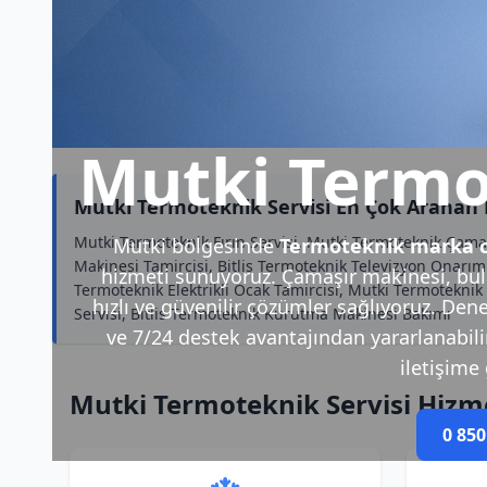
Mutki Termo
Mutki Termoteknik Servisi En Çok Aranan
Mutki Termoteknik Fırın Servisi, Mutki Termoteknik Çama
Mutki bölgesinde
Termoteknik marka c
Makinesi Tamircisi, Bitlis Termoteknik Televizyon Onarım
hizmeti sunuyoruz. Çamaşır makinesi, bula
Termoteknik Elektrikli Ocak Tamircisi, Mutki Termotekni
hızlı ve güvenilir çözümler sağlıyoruz. Dene
Servisi, Bitlis Termoteknik Kurutma Makinesi Bakımı
ve 7/24 destek avantajından yararlanabilirs
iletişime 
Mutki Termoteknik Servisi Hizm
0 850