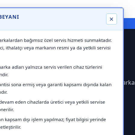
 BEYANI
×
⚠️ Markadan Bağımsız "Özel Servis" Hizmeti
rkalardan bağımsız özel servis hizmeti sunmaktadır.
ci, ithalatçı veya markanın resmi ya da yetkili servisi
ik Servisi
rka adları yalnızca servis verilen cihaz türlerini
dir.
 geçerek Termoteknik Servisi çağırabilirsiniz.Mark
antisi sona ermiş veya garanti kapsamı dışında kalan
ıdır.
devam eden cihazlarda üretici veya yetkili servise
erilir.
 kapsam dışı işlem yapılmaz; fiyat bilgisi yerinde
tleştirilir.