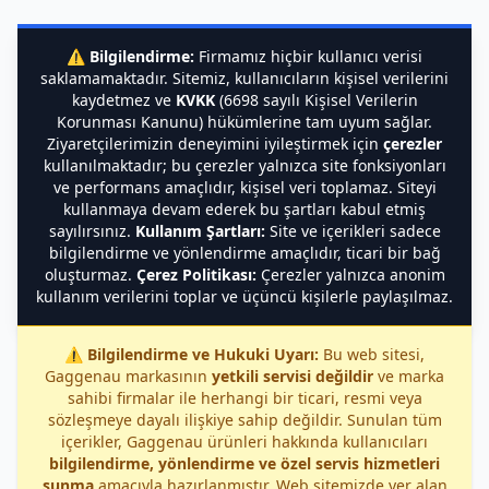
⚠️
Bilgilendirme:
Firmamız hiçbir kullanıcı verisi
saklamamaktadır. Sitemiz, kullanıcıların kişisel verilerini
kaydetmez ve
KVKK
(6698 sayılı Kişisel Verilerin
Korunması Kanunu) hükümlerine tam uyum sağlar.
Ziyaretçilerimizin deneyimini iyileştirmek için
çerezler
kullanılmaktadır; bu çerezler yalnızca site fonksiyonları
ve performans amaçlıdır, kişisel veri toplamaz. Siteyi
kullanmaya devam ederek bu şartları kabul etmiş
sayılırsınız.
Kullanım Şartları:
Site ve içerikleri sadece
bilgilendirme ve yönlendirme amaçlıdır, ticari bir bağ
oluşturmaz.
Çerez Politikası:
Çerezler yalnızca anonim
kullanım verilerini toplar ve üçüncü kişilerle paylaşılmaz.
⚠️
Bilgilendirme ve Hukuki Uyarı:
Bu web sitesi,
Gaggenau markasının
yetkili servisi değildir
ve marka
sahibi firmalar ile herhangi bir ticari, resmi veya
sözleşmeye dayalı ilişkiye sahip değildir. Sunulan tüm
içerikler, Gaggenau ürünleri hakkında kullanıcıları
bilgilendirme, yönlendirme ve özel servis hizmetleri
sunma
amacıyla hazırlanmıştır. Web sitemizde yer alan