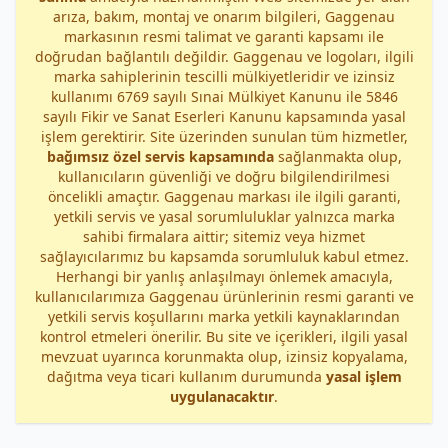
arıza, bakım, montaj ve onarım bilgileri, Gaggenau
markasının resmi talimat ve garanti kapsamı ile
doğrudan bağlantılı değildir. Gaggenau ve logoları, ilgili
marka sahiplerinin tescilli mülkiyetleridir ve izinsiz
kullanımı 6769 sayılı Sınai Mülkiyet Kanunu ile 5846
sayılı Fikir ve Sanat Eserleri Kanunu kapsamında yasal
işlem gerektirir. Site üzerinden sunulan tüm hizmetler,
bağımsız özel servis kapsamında
sağlanmakta olup,
kullanıcıların güvenliği ve doğru bilgilendirilmesi
öncelikli amaçtır. Gaggenau markası ile ilgili garanti,
yetkili servis ve yasal sorumluluklar yalnızca marka
sahibi firmalara aittir; sitemiz veya hizmet
sağlayıcılarımız bu kapsamda sorumluluk kabul etmez.
Herhangi bir yanlış anlaşılmayı önlemek amacıyla,
kullanıcılarımıza Gaggenau ürünlerinin resmi garanti ve
yetkili servis koşullarını marka yetkili kaynaklarından
kontrol etmeleri önerilir. Bu site ve içerikleri, ilgili yasal
mevzuat uyarınca korunmakta olup, izinsiz kopyalama,
dağıtma veya ticari kullanım durumunda
yasal işlem
uygulanacaktır
.