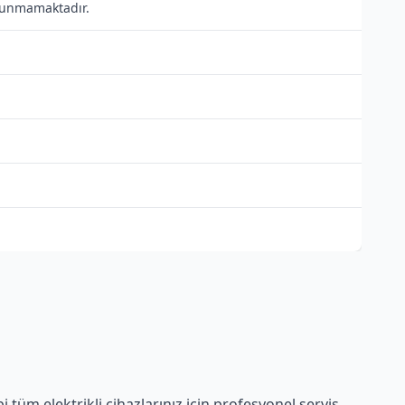
bulunmamaktadır.
tüm elektrikli cihazlarınız için profesyonel servis