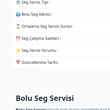
🛠 Seg Servis Tipi :
🌍 Bolu Seg Adresi :
⌛ Ortalama Seg Servis Süresi :
⏰ Seg Çalışma Saatleri :
⭐ Seg Servis Yorumu :
📅 Güncellenme Tarihi :
Bolu Seg Servisi
Bolu Seg Servisi
olarak tüm ilçeler genelinde Seg be