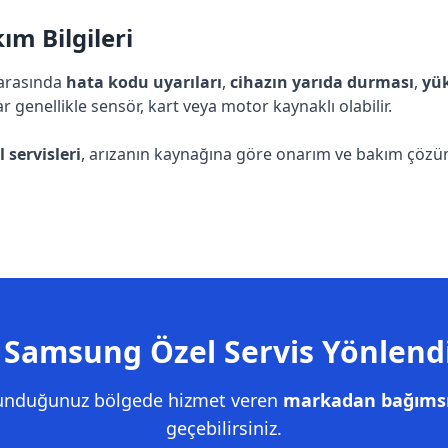
m Bilgileri
 arasında
hata kodu uyarıları
,
cihazın yarıda durması
,
yük
ar genellikle sensör, kart veya motor kaynaklı olabilir.
servisleri
, arızanın kaynağına göre onarım ve bakım çözümle
 Samsung Özel Servis Yönlend
lunduğunuz bölgede hizmet veren
markadan bağımsız
geçebilirsiniz.