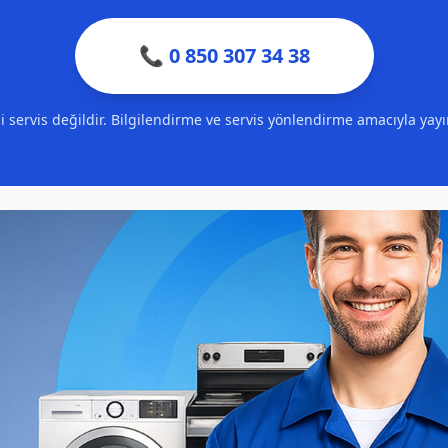
📞 0 850 307 34 38
ili servis değildir. Bilgilendirme ve servis yönlendirme amacıyla yay