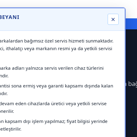
 BEYANI
×
⚠️ Markadan Bağımsız "Özel Servis" Hizmeti
rkalardan bağımsız özel servis hizmeti sunmaktadır.
ci, ithalatçı veya markanın resmi ya da yetkili servisi
ervisi
rka adları yalnızca servis verilen cihaz türlerini
dir.
erek Samsung Servisi çağırabilirsiniz.Markadan ba
antisi sona ermiş veya garanti kapsamı dışında kalan
ıdır.
devam eden cihazlarda üretici veya yetkili servise
erilir.
 kapsam dışı işlem yapılmaz; fiyat bilgisi yerinde
tleştirilir.