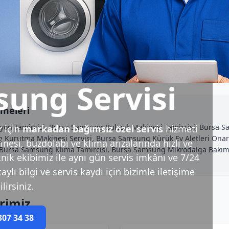
ung Servisi
imeleri
on Tamircisi, Bursa Samsung Bulaşık Makinesi Tamircisi, Bursa 
r
için
markadan bağımsız özel servis
hizmeti
 Kurutma Makinesi Servisi, Bursa Samsung Küçük Ev Aletleri Ona
esi, buzdolabı ve klima arızalarında hızlı ve
si, Bursa Samsung Klima Tamircisi, Bursa Samsung Mikrodalga Bak
nik ekibimiz ile aynı gün servis imkânı ve 7/24
ylı bilgi ve servis kaydı için bizimle iletişime
lirsiniz.
rimiz
307 34 38