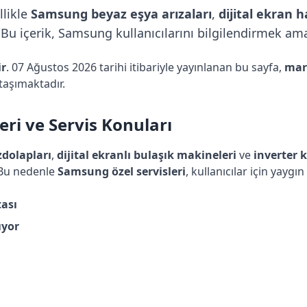
llikle
Samsung beyaz eşya arızaları
,
dijital ekran h
u içerik, Samsung kullanıcılarını bilgilendirmek amac
ir
. 07 Ağustos 2026 tarihi itibariyle yayınlanan bu sayfa,
mar
taşımaktadır.
ri ve Servis Konuları
zdolapları
,
dijital ekranlı bulaşık makineleri
ve
inverter 
 Bu nedenle
Samsung özel servisleri
, kullanıcılar için yaygın 
ası
ıyor