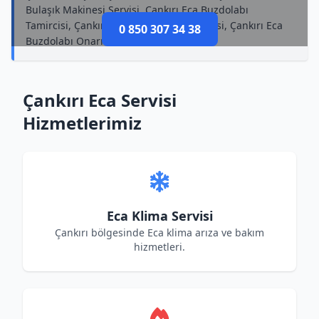
Bulaşık Makinesi Servisi, Çankırı Eca Buzdolabı
Tamircisi, Çankırı Eca Televizyon Tamircisi, Çankırı Eca
0 850 307 34 38
Buzdolabı Onarımı
Çankırı Eca Servisi
Hizmetlerimiz
Eca Klima Servisi
Çankırı bölgesinde Eca klima arıza ve bakım
hizmetleri.