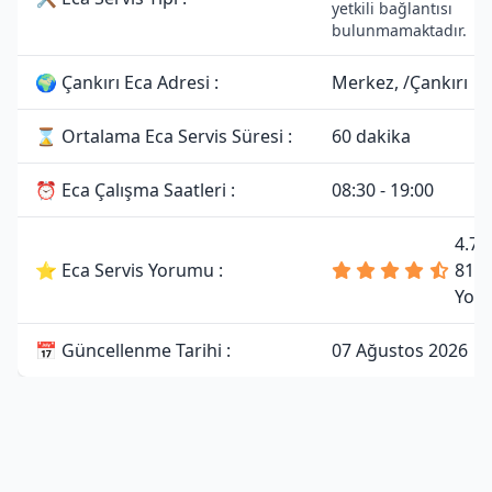
yetkili bağlantısı
bulunmamaktadır.
🌍 Çankırı Eca Adresi :
Merkez, /Çankırı
⌛ Ortalama Eca Servis Süresi :
60 dakika
⏰ Eca Çalışma Saatleri :
08:30 - 19:00
4.7 
⭐ Eca Servis Yorumu :
81
Yor
📅 Güncellenme Tarihi :
07 Ağustos 2026