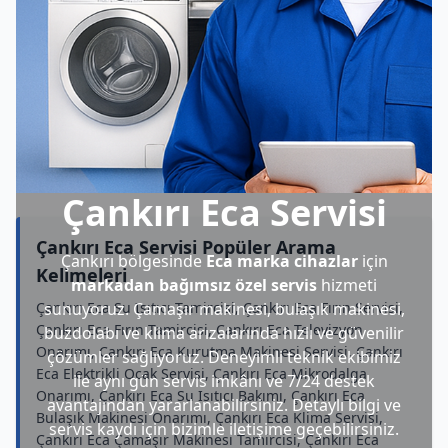
Çankırı Eca Servisi
Çankırı Eca Servisi Popüler Arama
Çankırı bölgesinde
Eca marka cihazlar
için
Kelimeleri
markadan bağımsız özel servis
hizmeti
Çankırı Eca Su Isıtıcı Tamircisi, Çankırı Eca Fırın Servisi,
sunuyoruz. Çamaşır makinesi, bulaşık makinesi,
Çankırı Eca Fırın Tamircisi, Çankırı Eca Televizyon
buzdolabı ve klima arızalarında hızlı ve güvenilir
Onarımı, Çankırı Eca Kurutma Makinesi Servisi, Çankırı
çözümler sağlıyoruz. Deneyimli teknik ekibimiz
Eca Elektrikli Ocak Servisi, Çankırı Eca Mikrodalga
ile aynı gün servis imkânı ve 7/24 destek
Onarımı, Çankırı Eca Su Isıtıcı Bakımı, Çankırı Eca
avantajından yararlanabilirsiniz. Detaylı bilgi ve
Bulaşık Makinesi Onarımı, Çankırı Eca Klima Servisi,
servis kaydı için bizimle iletişime geçebilirsiniz.
Çankırı Eca Çamaşır Makinesi Tamircisi, Çankırı Eca