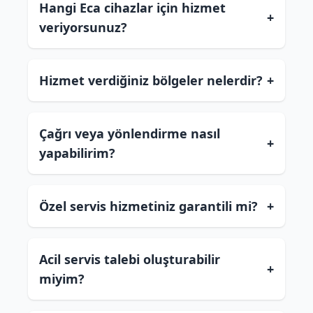
Hangi Eca cihazlar için hizmet
+
veriyorsunuz?
Hizmet verdiğiniz bölgeler nelerdir?
+
Çağrı veya yönlendirme nasıl
+
yapabilirim?
Özel servis hizmetiniz garantili mi?
+
Acil servis talebi oluşturabilir
+
miyim?