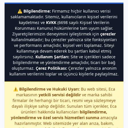
⚠️
Bilgilendirme:
Firmamız hiçbir kullanıcı verisi
saklamamaktadır. Sitemiz, kullanıcıların kişisel verilerini
kaydetmez ve
KVKK
(6698 sayılı Kişisel Verilerin
Korunması Kanunu) hükümlerine tam uyum sağlar.
Ziyaretçilerimizin deneyimini iyileştirmek için
çerezler
kullanılmaktadır; bu çerezler yalnızca site fonksiyonları
ve performans amaçlıdır, kişisel veri toplamaz. Siteyi
kullanmaya devam ederek bu şartları kabul etmiş
sayılırsınız.
Kullanım Şartları:
Site ve içerikleri sadece
bilgilendirme ve yönlendirme amaçlıdır, ticari bir bağ
oluşturmaz.
Çerez Politikası:
Çerezler yalnızca anonim
kullanım verilerini toplar ve üçüncü kişilerle paylaşılmaz.
⚠️
Bilgilendirme ve Hukuki Uyarı:
Bu web sitesi, Eca
markasının
yetkili servisi değildir
ve marka sahibi
firmalar ile herhangi bir ticari, resmi veya sözleşmeye
dayalı ilişkiye sahip değildir. Sunulan tüm içerikler, Eca
ürünleri hakkında kullanıcıları
bilgilendirme,
yönlendirme ve özel servis hizmetleri sunma
amacıyla
hazırlanmıştır. Web sitemizde yer alan arıza, bakım,