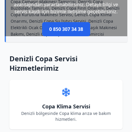
Copa Çamaşır Makinesi Tamircisi, Denizli Copa
avantajından yararlanabilirsiniz. Detaylı bilgi ve
Buzdolabı Tamircisi, Denizli Copa Fırın Onarımı, Denizli
servis kaydı için bizimle iletişime geçebilirsiniz.
Copa Kurutma Makinesi Servisi, Denizli Copa Klima
Onarımı, Denizli Copa Su Isıtıcı Servisi, Denizli Copa
Elektrikli Ocak Onarımı, Denizli Copa Bulaşık Makinesi
0 850 307 34 38
Bakımı, Denizli Copa Küçük Ev Aletleri Tamircisi
Denizli Copa Servisi
Hizmetlerimiz
Copa Klima Servisi
Denizli bölgesinde Copa klima arıza ve bakım
hizmetleri.