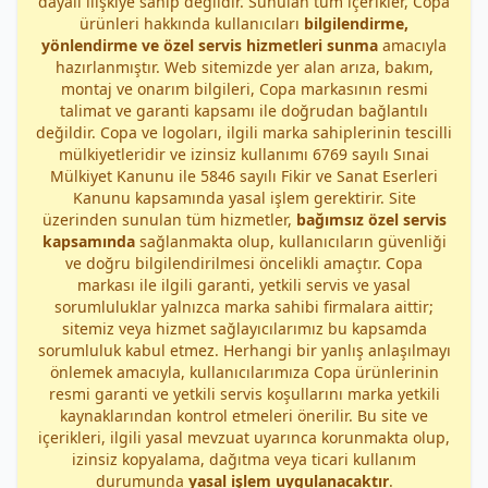
dayalı ilişkiye sahip değildir. Sunulan tüm içerikler, Copa
ürünleri hakkında kullanıcıları
bilgilendirme,
yönlendirme ve özel servis hizmetleri sunma
amacıyla
hazırlanmıştır. Web sitemizde yer alan arıza, bakım,
montaj ve onarım bilgileri, Copa markasının resmi
talimat ve garanti kapsamı ile doğrudan bağlantılı
değildir. Copa ve logoları, ilgili marka sahiplerinin tescilli
mülkiyetleridir ve izinsiz kullanımı 6769 sayılı Sınai
Mülkiyet Kanunu ile 5846 sayılı Fikir ve Sanat Eserleri
Kanunu kapsamında yasal işlem gerektirir. Site
üzerinden sunulan tüm hizmetler,
bağımsız özel servis
kapsamında
sağlanmakta olup, kullanıcıların güvenliği
ve doğru bilgilendirilmesi öncelikli amaçtır. Copa
markası ile ilgili garanti, yetkili servis ve yasal
sorumluluklar yalnızca marka sahibi firmalara aittir;
sitemiz veya hizmet sağlayıcılarımız bu kapsamda
sorumluluk kabul etmez. Herhangi bir yanlış anlaşılmayı
önlemek amacıyla, kullanıcılarımıza Copa ürünlerinin
resmi garanti ve yetkili servis koşullarını marka yetkili
kaynaklarından kontrol etmeleri önerilir. Bu site ve
içerikleri, ilgili yasal mevzuat uyarınca korunmakta olup,
izinsiz kopyalama, dağıtma veya ticari kullanım
durumunda
yasal işlem uygulanacaktır
.