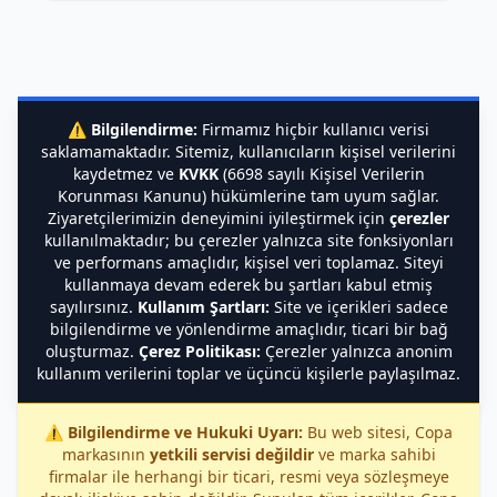
⚠️
Bilgilendirme:
Firmamız hiçbir kullanıcı verisi
saklamamaktadır. Sitemiz, kullanıcıların kişisel verilerini
kaydetmez ve
KVKK
(6698 sayılı Kişisel Verilerin
Korunması Kanunu) hükümlerine tam uyum sağlar.
Ziyaretçilerimizin deneyimini iyileştirmek için
çerezler
kullanılmaktadır; bu çerezler yalnızca site fonksiyonları
ve performans amaçlıdır, kişisel veri toplamaz. Siteyi
kullanmaya devam ederek bu şartları kabul etmiş
sayılırsınız.
Kullanım Şartları:
Site ve içerikleri sadece
bilgilendirme ve yönlendirme amaçlıdır, ticari bir bağ
oluşturmaz.
Çerez Politikası:
Çerezler yalnızca anonim
kullanım verilerini toplar ve üçüncü kişilerle paylaşılmaz.
⚠️
Bilgilendirme ve Hukuki Uyarı:
Bu web sitesi, Copa
markasının
yetkili servisi değildir
ve marka sahibi
firmalar ile herhangi bir ticari, resmi veya sözleşmeye