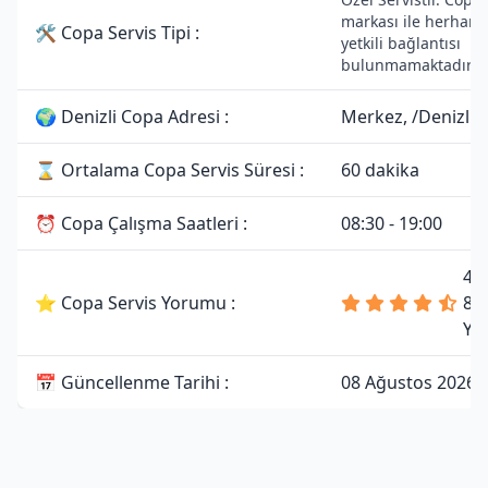
markası ile herhangi
🛠 Copa Servis Tipi :
yetkili bağlantısı
bulunmamaktadır.
🌍 Denizli Copa Adresi :
Merkez, /Denizli
⌛ Ortalama Copa Servis Süresi :
60 dakika
⏰ Copa Çalışma Saatleri :
08:30 - 19:00
4.
⭐ Copa Servis Yorumu :
81
Yo
📅 Güncellenme Tarihi :
08 Ağustos 2026