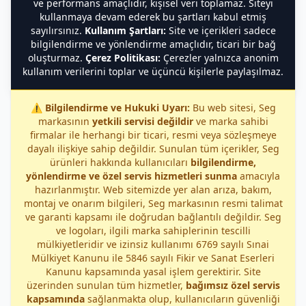
ve performans amaçlıdır, kişisel veri toplamaz. Siteyi
kullanmaya devam ederek bu şartları kabul etmiş
sayılırsınız.
Kullanım Şartları:
Site ve içerikleri sadece
bilgilendirme ve yönlendirme amaçlıdır, ticari bir bağ
oluşturmaz.
Çerez Politikası:
Çerezler yalnızca anonim
kullanım verilerini toplar ve üçüncü kişilerle paylaşılmaz.
⚠️
Bilgilendirme ve Hukuki Uyarı:
Bu web sitesi, Seg
markasının
yetkili servisi değildir
ve marka sahibi
firmalar ile herhangi bir ticari, resmi veya sözleşmeye
dayalı ilişkiye sahip değildir. Sunulan tüm içerikler, Seg
ürünleri hakkında kullanıcıları
bilgilendirme,
yönlendirme ve özel servis hizmetleri sunma
amacıyla
hazırlanmıştır. Web sitemizde yer alan arıza, bakım,
montaj ve onarım bilgileri, Seg markasının resmi talimat
ve garanti kapsamı ile doğrudan bağlantılı değildir. Seg
ve logoları, ilgili marka sahiplerinin tescilli
mülkiyetleridir ve izinsiz kullanımı 6769 sayılı Sınai
Mülkiyet Kanunu ile 5846 sayılı Fikir ve Sanat Eserleri
Kanunu kapsamında yasal işlem gerektirir. Site
üzerinden sunulan tüm hizmetler,
bağımsız özel servis
kapsamında
sağlanmakta olup, kullanıcıların güvenliği