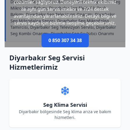
Diyarbakır Seg Kurutma Makinesi Servisi, Diyarbakır Seg
çözümler sağlıyoruz. Deneyimli teknik ekibimiz
Mikrodalga Bakımı, Diyarbakır Seg Elektrikli Ocak
ile aynı gün servis imkânı ve 7/24 destek
Bakımı, Diyarbakır Seg Televizyon Onarımı, Diyarbakır
avantajından yararlanabilirsiniz. Detaylı bilgi ve
Seg Mikrodalga Servisi, Diyarbakır Seg Mikrodalga
servis kaydı için bizimle iletişime geçebilirsiniz.
Tamircisi, Diyarbakır Seg Televizyon Servisi, Diyarbakır
Seg Kombi Onarımı, Diyarbakır Seg Su Isıtıcı Onarımı
0 850 307 34 38
Diyarbakır Seg Servisi
Hizmetlerimiz
Seg Klima Servisi
Diyarbakır bölgesinde Seg klima arıza ve bakım
hizmetleri.