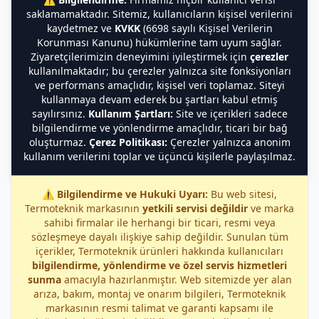
saklamamaktadır. Sitemiz, kullanıcıların kişisel verilerini
kaydetmez ve
KVKK
(6698 sayılı Kişisel Verilerin
Korunması Kanunu) hükümlerine tam uyum sağlar.
Ziyaretçilerimizin deneyimini iyileştirmek için
çerezler
kullanılmaktadır; bu çerezler yalnızca site fonksiyonları
ve performans amaçlıdır, kişisel veri toplamaz. Siteyi
kullanmaya devam ederek bu şartları kabul etmiş
sayılırsınız.
Kullanım Şartları:
Site ve içerikleri sadece
bilgilendirme ve yönlendirme amaçlıdır, ticari bir bağ
oluşturmaz.
Çerez Politikası:
Çerezler yalnızca anonim
kullanım verilerini toplar ve üçüncü kişilerle paylaşılmaz.
⚠️
Bilgilendirme ve Hukuki Uyarı:
Bu web sitesi,
Termoteknik markasının
yetkili servisi değildir
ve marka
sahibi firmalar ile herhangi bir ticari, resmi veya
sözleşmeye dayalı ilişkiye sahip değildir. Sunulan tüm
içerikler, Termoteknik ürünleri hakkında kullanıcıları
bilgilendirme, yönlendirme ve özel servis hizmetleri
sunma
amacıyla hazırlanmıştır. Web sitemizde yer alan
arıza, bakım, montaj ve onarım bilgileri, Termoteknik
markasının resmi talimat ve garanti kapsamı ile