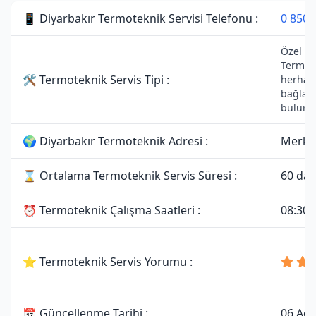
📱 Diyarbakır Termoteknik Servisi Telefonu :
0 850 
Özel Ser
Termote
🛠 Termoteknik Servis Tipi :
herhang
bağlant
bulunm
🌍 Diyarbakır Termoteknik Adresi :
Merkez
⌛ Ortalama Termoteknik Servis Süresi :
60 dak
⏰ Termoteknik Çalışma Saatleri :
08:30 
⭐ Termoteknik Servis Yorumu :
📅 Güncellenme Tarihi :
06 Ağu