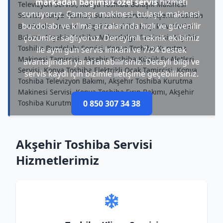
markadan bağımsız özel servis
hizmeti
Televizyon Servisi, Konya Toshiba Bulaşık Makinesi
sunuyoruz. Çamaşır makinesi, bulaşık makinesi,
Servisi, Konya Toshiba Su Isıtıcı Servisi, Akşehir Toshiba
buzdolabı ve klima arızalarında hızlı ve güvenilir
Buzdolabı Onarımı, Akşehir Toshiba Küçük Ev Aletleri
Bakımı, Akşehir Toshiba Mikrodalga Tamircisi, Akşehir
çözümler sağlıyoruz. Deneyimli teknik ekibimiz
Toshiba Buzdolabı Servisi, Konya Toshiba Kurutma
ile aynı gün servis imkânı ve 7/24 destek
Makinesi Tamircisi, Akşehir Toshiba Küçük Ev Aletleri
avantajından yararlanabilirsiniz. Detaylı bilgi ve
Servisi, Konya Toshiba Elektrikli Ocak Tamircisi, Konya
servis kaydı için bizimle iletişime geçebilirsiniz.
Toshiba Televizyon Bakımı, Akşehir Toshiba Kurutma
Makinesi Servisi, Konya Toshiba Fırın Bakımı, Akşehir
Toshiba Kurutma Makinesi Bakımı
0 850 307 34 38
Akşehir Toshiba Servisi
Hizmetlerimiz