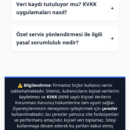
Veri kaydı tutuluyor mu? KVKK
+
uygulamaları nasıl?
Özel servis yönlendirmesi ile ilgili
+
yasal sorumluluk nedir?
⚠️
Bilgilendirme:
Firmamız hiçbir kullanıcı verisi
saklamamaktadır. Sitemiz, kullanıcıların kişisel verilerini
kaydetmez ve
KVKK
(6698 sayılı Kişisel Verilerin
Korunması Kanunu) hükümlerine tam uyum sağlar.
Ziyaretçilerimizin deneyimini iyileştirmek için
çerezler
kullanılmaktadır; bu çerezler yalnızca site fonksiyonları
ve performans amaçlıdır, kişisel veri toplamaz. Siteyi
kullanmaya devam ederek bu şartları kabul etmiş