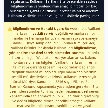
sayılırsınız.
Kullanım Şartları:
Site ve içerikleri sadece
bilgilendirme ve yönlendirme amaçlıdır, ticari bir bağ
oluşturmaz.
Çerez Politikası:
Çerezler yalnızca anonim
kullanım verilerini toplar ve üçüncü kişilerle paylaşılmaz.
⚠️
Bilgilendirme ve Hukuki Uyarı:
Bu web sitesi, Vaillant
markasının
yetkili servisi değildir
ve marka sahibi
firmalar ile herhangi bir ticari, resmi veya sözleşmeye
dayalı ilişkiye sahip değildir. Sunulan tüm içerikler,
Vaillant ürünleri hakkında kullanıcıları
bilgilendirme,
yönlendirme ve özel servis hizmetleri sunma
amacıyla
hazırlanmıştır. Web sitemizde yer alan arıza, bakım,
montaj ve onarım bilgileri, Vaillant markasının resmi
talimat ve garanti kapsamı ile doğrudan bağlantılı
değildir. Vaillant ve logoları, ilgili marka sahiplerinin
tescilli mülkiyetleridir ve izinsiz kullanımı 6769 sayılı
Sınai Mülkiyet Kanunu ile 5846 sayılı Fikir ve Sanat
Eserleri Kanunu kapsamında yasal işlem gerektirir. Site
üzerinden sunulan tüm hizmetler,
bağımsız özel servis
kapsamında
sağlanmakta olup, kullanıcıların güvenliği
ve doğru bilgilendirilmesi öncelikli amaçtır. Vaillant
markası ile ilgili garanti, yetkili servis ve yasal