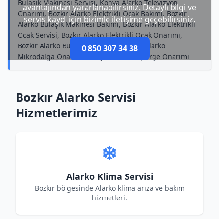
Bulaşık Makinesi Servisi, Konya Alarko Televizyon
avantajından yararlanabilirsiniz. Detaylı bilgi ve
Onarımı, Bozkır Alarko Elektrikli Ocak Bakımı, Bozkır
servis kaydı için bizimle iletişime geçebilirsiniz.
Alarko Bulaşık Makinesi Bakımı, Bozkır Alarko Elektrikli
Ocak Servisi, Bozkır Alarko Elektrikli Ocak Onarımı,
Bozkır Alarko Buzdolabı Bakımı, Bozkır Alarko
0 850 307 34 38
Mikrodalga Onarımı, Konya Alarko Süpürge Onarımı
Bozkır Alarko Servisi
Hizmetlerimiz
Alarko Klima Servisi
Bozkır bölgesinde Alarko klima arıza ve bakım
hizmetleri.