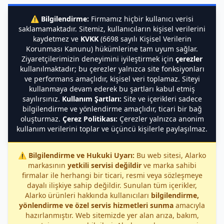
⚠️
Bilgilendirme:
Firmamız hiçbir kullanıcı verisi
saklamamaktadır. Sitemiz, kullanıcıların kişisel verilerini
kaydetmez ve
KVKK
(6698 sayılı Kişisel Verilerin
Korunması Kanunu) hükümlerine tam uyum sağlar.
Ziyaretçilerimizin deneyimini iyileştirmek için
çerezler
kullanılmaktadır; bu çerezler yalnızca site fonksiyonları
ve performans amaçlıdır, kişisel veri toplamaz. Siteyi
kullanmaya devam ederek bu şartları kabul etmiş
sayılırsınız.
Kullanım Şartları:
Site ve içerikleri sadece
bilgilendirme ve yönlendirme amaçlıdır, ticari bir bağ
oluşturmaz.
Çerez Politikası:
Çerezler yalnızca anonim
kullanım verilerini toplar ve üçüncü kişilerle paylaşılmaz.
⚠️
Bilgilendirme ve Hukuki Uyarı:
Bu web sitesi, Alarko
markasının
yetkili servisi değildir
ve marka sahibi
firmalar ile herhangi bir ticari, resmi veya sözleşmeye
dayalı ilişkiye sahip değildir. Sunulan tüm içerikler,
Alarko ürünleri hakkında kullanıcıları
bilgilendirme,
yönlendirme ve özel servis hizmetleri sunma
amacıyla
hazırlanmıştır. Web sitemizde yer alan arıza, bakım,