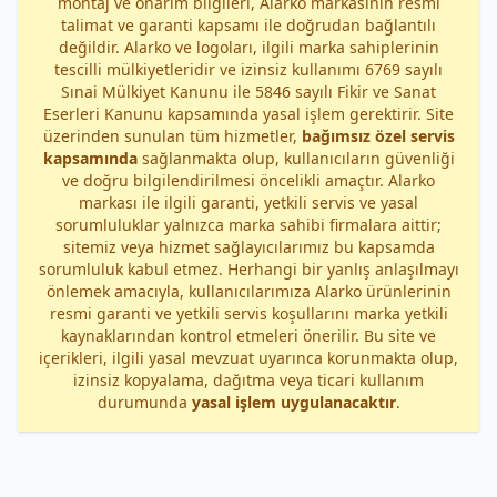
montaj ve onarım bilgileri, Alarko markasının resmi
talimat ve garanti kapsamı ile doğrudan bağlantılı
değildir. Alarko ve logoları, ilgili marka sahiplerinin
tescilli mülkiyetleridir ve izinsiz kullanımı 6769 sayılı
Sınai Mülkiyet Kanunu ile 5846 sayılı Fikir ve Sanat
Eserleri Kanunu kapsamında yasal işlem gerektirir. Site
üzerinden sunulan tüm hizmetler,
bağımsız özel servis
kapsamında
sağlanmakta olup, kullanıcıların güvenliği
ve doğru bilgilendirilmesi öncelikli amaçtır. Alarko
markası ile ilgili garanti, yetkili servis ve yasal
sorumluluklar yalnızca marka sahibi firmalara aittir;
sitemiz veya hizmet sağlayıcılarımız bu kapsamda
sorumluluk kabul etmez. Herhangi bir yanlış anlaşılmayı
önlemek amacıyla, kullanıcılarımıza Alarko ürünlerinin
resmi garanti ve yetkili servis koşullarını marka yetkili
kaynaklarından kontrol etmeleri önerilir. Bu site ve
içerikleri, ilgili yasal mevzuat uyarınca korunmakta olup,
izinsiz kopyalama, dağıtma veya ticari kullanım
durumunda
yasal işlem uygulanacaktır
.