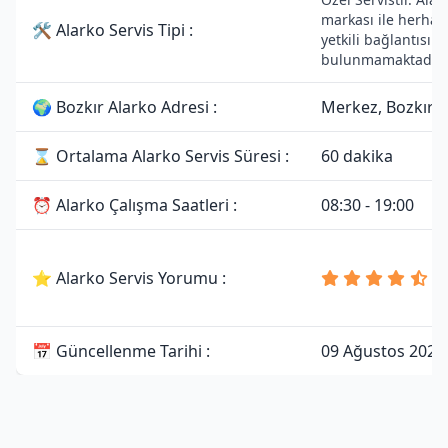
markası ile herhan
🛠 Alarko Servis Tipi :
yetkili bağlantısı
bulunmamaktadır.
🌍 Bozkır Alarko Adresi :
Merkez, Bozkır/
⌛ Ortalama Alarko Servis Süresi :
60 dakika
⏰ Alarko Çalışma Saatleri :
08:30 - 19:00
4
⭐ Alarko Servis Yorumu :
8
Y
📅 Güncellenme Tarihi :
09 Ağustos 2026