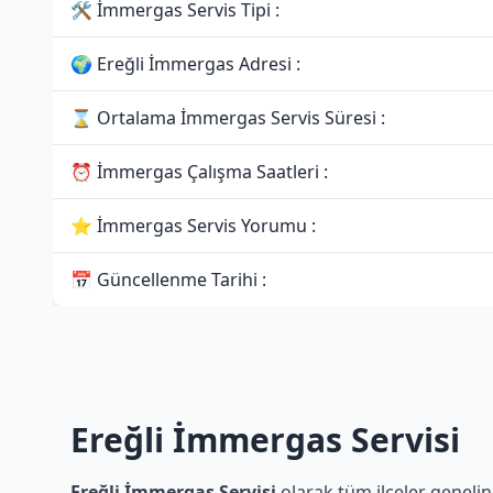
🛠 İmmergas Servis Tipi :
🌍 Ereğli İmmergas Adresi :
⌛ Ortalama İmmergas Servis Süresi :
⏰ İmmergas Çalışma Saatleri :
⭐ İmmergas Servis Yorumu :
📅 Güncellenme Tarihi :
Ereğli İmmergas Servisi
Ereğli İmmergas Servisi
olarak tüm ilçeler genelin