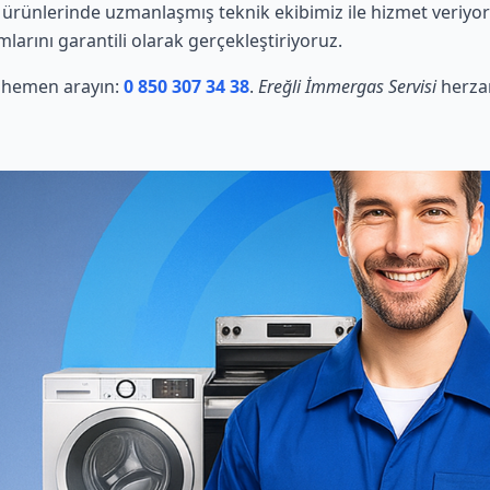
rünlerinde uzmanlaşmış teknik ekibimiz ile hizmet veriyor
mlarını garantili olarak gerçekleştiriyoruz.
in hemen arayın:
0 850 307 34 38
.
Ereğli İmmergas Servisi
herzam