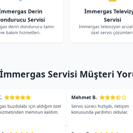
İmmergas Derin
İmmergas Televiz
ondurucu Servisi
Servisi
gas derin dondurucu tamir
İmmergas televizyon arızala
ve bakım hizmetleri.
özel servis çözümleri
 İmmergas Servisi Müşteri Yo
.
Mehmet B.
as buzdolabı için aldığım özel
Servis süreci hızlıydı, iletişim
 hizmetinden memnun kaldım.
konusunda yardımcı oldular.