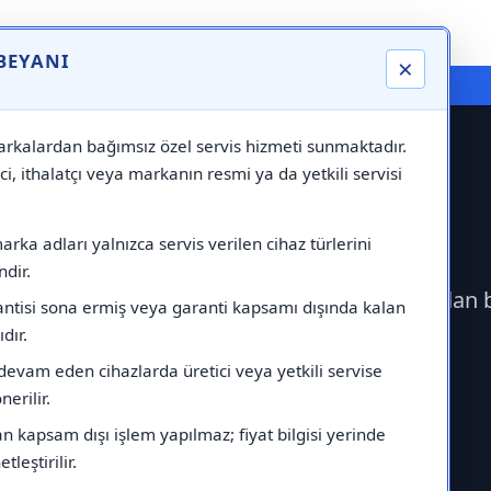
 BEYANI
×
⚠️ Markadan Bağımsız "Özel Servis" Hizmeti
rkalardan bağımsız özel servis hizmeti sunmaktadır.
ci, ithalatçı veya markanın resmi ya da yetkili servisi
Servisi
rka adları yalnızca servis verilen cihaz türlerini
dir.
çerek İmmergas Servisi çağırabilirsiniz.Markadan 
antisi sona ermiş veya garanti kapsamı dışında kalan
ıdır.
devam eden cihazlarda üretici veya yetkili servise
erilir.
 kapsam dışı işlem yapılmaz; fiyat bilgisi yerinde
tleştirilir.