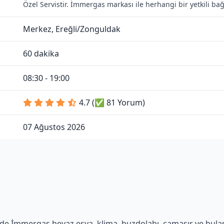
Özel Servistir. İmmergas markası ile herhangi bir yetkili b
Merkez, Ereğli/Zonguldak
60 dakika
08:30 - 19:00
4.7 (✅ 81 Yorum)
07 Ağustos 2026
de İmmergas beyaz eşya, klima, buzdolabı, çamaşır ve bulaşık