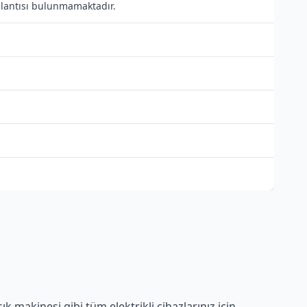
ağlantısı bulunmamaktadır.
 makinesi gibi tüm elektrikli cihazlarınız için