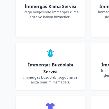
İmmergas Klima Servisi
İmme
Ereğli bölgesinde İmmergas klima
İmmerg
arıza ve bakım hizmetleri.
işl
İmmergas Buzdolabı
İmm
İmme
Servisi
işle
İmmergas buzdolabı soğutma ve
arıza onarım hizmetleri.