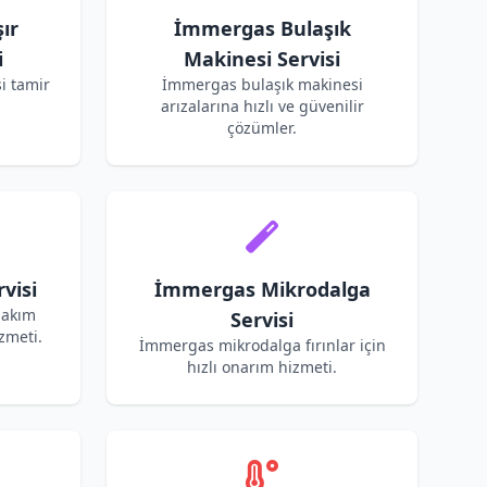
ır
İmmergas Bulaşık
i
Makinesi Servisi
i tamir
İmmergas bulaşık makinesi
arızalarına hızlı ve güvenilir
çözümler.
visi
İmmergas Mikrodalga
bakım
Servisi
zmeti.
İmmergas mikrodalga fırınlar için
hızlı onarım hizmeti.