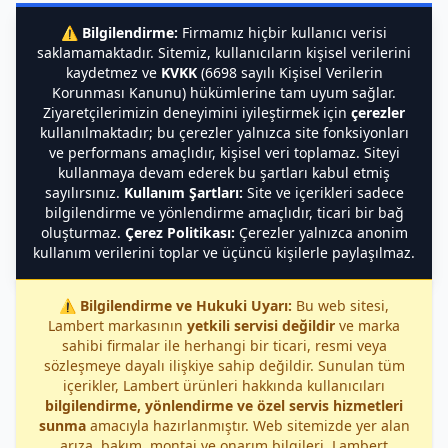
⚠️
Bilgilendirme:
Firmamız hiçbir kullanıcı verisi
saklamamaktadır. Sitemiz, kullanıcıların kişisel verilerini
kaydetmez ve
KVKK
(6698 sayılı Kişisel Verilerin
Korunması Kanunu) hükümlerine tam uyum sağlar.
Ziyaretçilerimizin deneyimini iyileştirmek için
çerezler
kullanılmaktadır; bu çerezler yalnızca site fonksiyonları
ve performans amaçlıdır, kişisel veri toplamaz. Siteyi
kullanmaya devam ederek bu şartları kabul etmiş
sayılırsınız.
Kullanım Şartları:
Site ve içerikleri sadece
bilgilendirme ve yönlendirme amaçlıdır, ticari bir bağ
oluşturmaz.
Çerez Politikası:
Çerezler yalnızca anonim
kullanım verilerini toplar ve üçüncü kişilerle paylaşılmaz.
⚠️
Bilgilendirme ve Hukuki Uyarı:
Bu web sitesi,
Lambert markasının
yetkili servisi değildir
ve marka
sahibi firmalar ile herhangi bir ticari, resmi veya
sözleşmeye dayalı ilişkiye sahip değildir. Sunulan tüm
içerikler, Lambert ürünleri hakkında kullanıcıları
bilgilendirme, yönlendirme ve özel servis hizmetleri
sunma
amacıyla hazırlanmıştır. Web sitemizde yer alan
arıza, bakım, montaj ve onarım bilgileri, Lambert