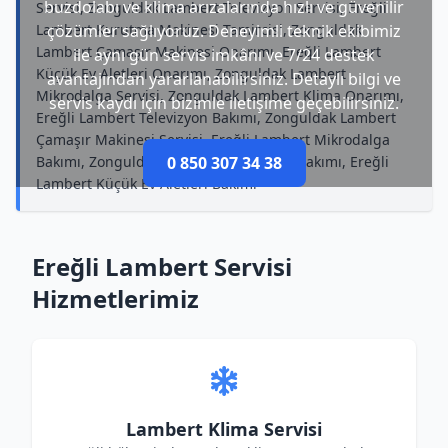
buzdolabı ve klima arızalarında hızlı ve güvenilir
Servisi, Zonguldak Lambert Televizyon Servisi, Ereğli
Lambert Kurutma Makinesi Tamircisi, Zonguldak
çözümler sağlıyoruz. Deneyimli teknik ekibimiz
Lambert Çamaşır Makinesi Onarımı, Ereğli Lambert
ile aynı gün servis imkânı ve 7/24 destek
Küçük Ev Aletleri Onarımı, Zonguldak Lambert
avantajından yararlanabilirsiniz. Detaylı bilgi ve
Mikrodalga Servisi, Zonguldak Lambert Klima Onarımı,
servis kaydı için bizimle iletişime geçebilirsiniz.
Ereğli Lambert Televizyon Bakımı, Zonguldak Lambert
Çamaşır Makinesi Servisi, Ereğli Lambert Mikrodalga
Bakımı, Zonguldak Lambert Televizyon Bakımı, Ereğli
0 850 307 34 38
Lambert Küçük Ev Aletleri Bakımı
Ereğli Lambert Servisi
Hizmetlerimiz
Lambert Klima Servisi