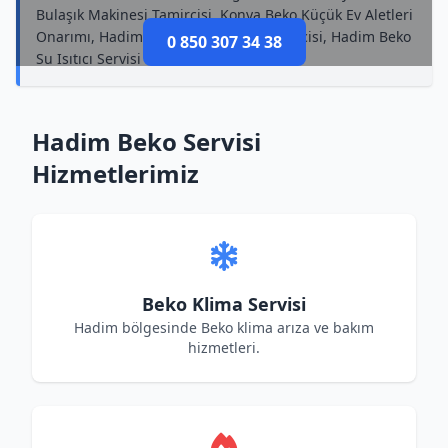
Bulaşık Makinesi Tamircisi, Konya Beko Küçük Ev Aletleri
Onarımı, Hadim Beko Mikrodalga Tamircisi, Hadim Beko
0 850 307 34 38
Su Isıtıcı Servisi
Hadim Beko Servisi
Hizmetlerimiz
Beko Klima Servisi
Hadim bölgesinde Beko klima arıza ve bakım
hizmetleri.