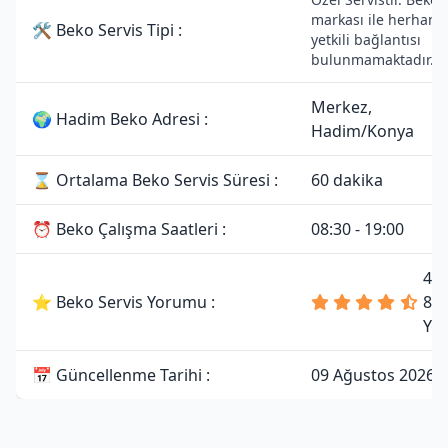
markası ile herhangi
🛠 Beko Servis Tipi :
yetkili bağlantısı
bulunmamaktadır.
Merkez,
🌍 Hadim Beko Adresi :
Hadim/Konya
⌛ Ortalama Beko Servis Süresi :
60 dakika
⏰ Beko Çalışma Saatleri :
08:30 - 19:00
4.
⭐ Beko Servis Yorumu :
81
Yo
📅 Güncellenme Tarihi :
09 Ağustos 2026