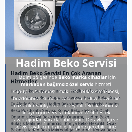
Hadim Beko Servisi
Hadim Beko Servisi En Çok Aranan
Hadim bölgesinde
Beko marka cihazlar
için
Hizmetler
markadan bağımsız özel servis
hizmeti
Konya Beko Su Isıtıcı Onarımı, Hadim Beko Süpürge
sunuyoruz. Çamaşır makinesi, bulaşık makinesi,
Bakımı, Konya Beko Süpürge Servisi, Hadim Beko Küçük
buzdolabı ve klima arızalarında hızlı ve güvenilir
Ev Aletleri Bakımı, Hadim Beko Kombi Tamircisi, Hadim
çözümler sağlıyoruz. Deneyimli teknik ekibimiz
Beko Buzdolabı Servisi, Konya Beko Elektrikli Ocak
ile aynı gün servis imkânı ve 7/24 destek
Onarımı, Konya Beko Kombi Onarımı, Hadim Beko
avantajından yararlanabilirsiniz. Detaylı bilgi ve
Bulaşık Makinesi Tamircisi, Konya Beko Elektrikli Ocak
servis kaydı için bizimle iletişime geçebilirsiniz.
Bakımı, Hadim Beko Mikrodalga Onarımı, Konya Beko