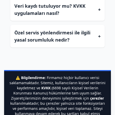
Veri kaydı tutuluyor mu? KVKK
+
uygulamaları nasıl?
Özel servis yönlendirmesi ile ilgili
+
yasal sorumluluk nedir?
⚠️
Bilgilendirme:
Firmamız hiçbir kullanıcı verisi
saklamamaktadır. Sitemiz, kullanıcıların kişisel verilerini
kaydetmez ve
KVKK
(6698 sayılı Kişisel Verilerin
Korunması Kanunu) hükümlerine tam uyum sağlar.
Ziyaretçilerimizin deneyimini iyileştirmek için
çerezler
kullanılmaktadır; bu çerezler yalnızca site fonksiyonları
ve performans amaçlıdır, kişisel veri toplamaz. Siteyi
kullanmaya devam ederek bu şartları kabul etmiş