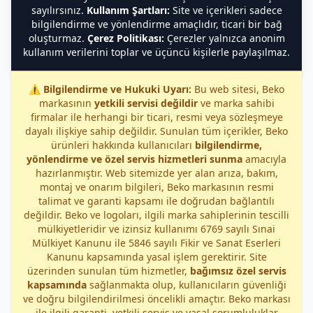
sayılırsınız.
Kullanım Şartları:
Site ve içerikleri sadece
bilgilendirme ve yönlendirme amaçlıdır, ticari bir bağ
oluşturmaz.
Çerez Politikası:
Çerezler yalnızca anonim
kullanım verilerini toplar ve üçüncü kişilerle paylaşılmaz.
⚠️
Bilgilendirme ve Hukuki Uyarı:
Bu web sitesi, Beko
markasının
yetkili servisi değildir
ve marka sahibi
firmalar ile herhangi bir ticari, resmi veya sözleşmeye
dayalı ilişkiye sahip değildir. Sunulan tüm içerikler, Beko
ürünleri hakkında kullanıcıları
bilgilendirme,
yönlendirme ve özel servis hizmetleri sunma
amacıyla
hazırlanmıştır. Web sitemizde yer alan arıza, bakım,
montaj ve onarım bilgileri, Beko markasının resmi
talimat ve garanti kapsamı ile doğrudan bağlantılı
değildir. Beko ve logoları, ilgili marka sahiplerinin tescilli
mülkiyetleridir ve izinsiz kullanımı 6769 sayılı Sınai
Mülkiyet Kanunu ile 5846 sayılı Fikir ve Sanat Eserleri
Kanunu kapsamında yasal işlem gerektirir. Site
üzerinden sunulan tüm hizmetler,
bağımsız özel servis
kapsamında
sağlanmakta olup, kullanıcıların güvenliği
ve doğru bilgilendirilmesi öncelikli amaçtır. Beko markası
ile ilgili garanti, yetkili servis ve yasal sorumluluklar