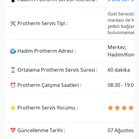
Özel Servistir.
markası ile he
🛠 Protherm Servis Tipi :
yetkili bağlantı
bulunmamaktad
Merkez,
🌍 Hadim Protherm Adresi :
Hadim/Kony
⌛ Ortalama Protherm Servis Süresi :
60 dakika
⏰ Protherm Çalışma Saatleri :
08:30 - 19:00
⭐ Protherm Servis Yorumu :
📅 Güncellenme Tarihi :
07 Ağustos 2