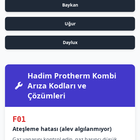
Baykan
Uğur
Daylux
Hadim Protherm Kombi
Arıza Kodları ve
Çözümleri
F01
Ateşleme hatası (alev algılanmıyor)
Gaz vanasını kontrol edin, gaz basıncı düşük