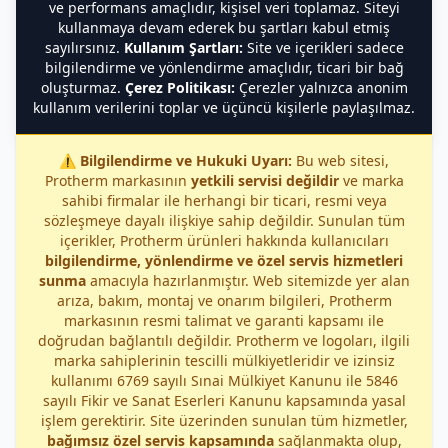
ve performans amaçlıdır, kişisel veri toplamaz. Siteyi
kullanmaya devam ederek bu şartları kabul etmiş
sayılırsınız.
Kullanım Şartları:
Site ve içerikleri sadece
bilgilendirme ve yönlendirme amaçlıdır, ticari bir bağ
oluşturmaz.
Çerez Politikası:
Çerezler yalnızca anonim
kullanım verilerini toplar ve üçüncü kişilerle paylaşılmaz.
⚠️
Bilgilendirme ve Hukuki Uyarı:
Bu web sitesi,
Protherm markasının
yetkili servisi değildir
ve marka
sahibi firmalar ile herhangi bir ticari, resmi veya
sözleşmeye dayalı ilişkiye sahip değildir. Sunulan tüm
içerikler, Protherm ürünleri hakkında kullanıcıları
bilgilendirme, yönlendirme ve özel servis hizmetleri
sunma
amacıyla hazırlanmıştır. Web sitemizde yer alan
arıza, bakım, montaj ve onarım bilgileri, Protherm
markasının resmi talimat ve garanti kapsamı ile
doğrudan bağlantılı değildir. Protherm ve logoları, ilgili
marka sahiplerinin tescilli mülkiyetleridir ve izinsiz
kullanımı 6769 sayılı Sınai Mülkiyet Kanunu ile 5846
sayılı Fikir ve Sanat Eserleri Kanunu kapsamında yasal
işlem gerektirir. Site üzerinden sunulan tüm hizmetler,
bağımsız özel servis kapsamında
sağlanmakta olup,