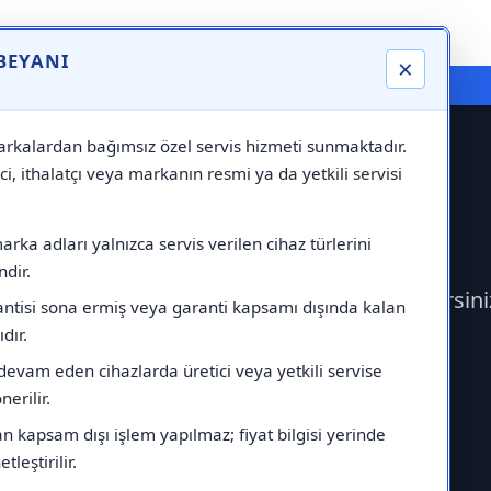
 BEYANI
×
⚠️ Markadan Bağımsız "Özel Servis" Hizmeti
rkalardan bağımsız özel servis hizmeti sunmaktadır.
ci, ithalatçı veya markanın resmi ya da yetkili servisi
nghouse Servisi
rka adları yalnızca servis verilen cihaz türlerini
dir.
tişime geçerek Westinghouse Servisi çağırabilirsi
antisi sona ermiş veya garanti kapsamı dışında kalan
ıdır.
devam eden cihazlarda üretici veya yetkili servise
erilir.
 kapsam dışı işlem yapılmaz; fiyat bilgisi yerinde
tleştirilir.