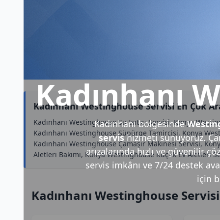
Kadınhanı W
Kadınhanı Westinghouse Servisi En Çok A
Kadınhanı Westinghouse Su Isıtıcı Servisi, Konya Westi
Kadınhanı bölgesinde
Westin
Kadınhanı Westinghouse Süpürge Tamircisi, Konya Westi
servis
hizmeti sunuyoruz. Çam
Kadınhanı Westinghouse Çamaşır Makinesi Servisi, Kon
arızalarında hızlı ve güvenilir ç
Aletleri Bakımı, Konya Westinghouse Küçük Ev Aletleri 
servis imkânı ve 7/24 destek avan
için b
Kadınhanı Westinghouse Servisi