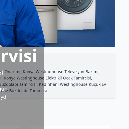
rvisi
esi Onarımı, Konya Westinghouse Televizyon Bakımı,
l
Konya Westinghouse Elektrikli Ocak Tamircisi,
a
uzdolabı Tamircisi, Kadınhanı Westinghouse Küçük Ev
 gün
ouse Buzdolabı Tamircisi
aydı