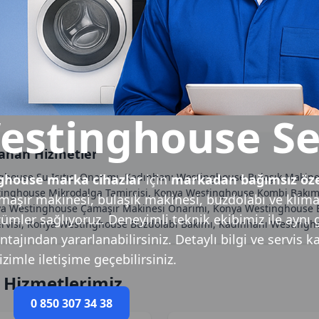
estinghouse Se
ranan Hizmetler
nghouse Su Isıtıcı Onarımı, Kadınhanı Westinghouse Bulaşık Makin
ghouse marka cihazlar
için
markadan bağımsız öze
nghouse Mikrodalga Tamircisi, Konya Westinghouse Kombi Bakımı, 
aşır makinesi, bulaşık makinesi, buzdolabı ve klim
ya Westinghouse Çamaşır Makinesi Onarımı, Konya Westinghouse B
özümler sağlıyoruz. Deneyimli teknik ekibimiz ile aynı
Servisi, Konya Westinghouse Buzdolabı Bakımı, Kadınhanı Westingh
tajından yararlanabilirsiniz. Detaylı bilgi ve servis k
izimle iletişime geçebilirsiniz.
 Hizmetlerimiz
0 850 307 34 38