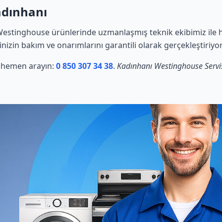
adınhanı
estinghouse ürünlerinde uzmanlaşmış teknik ekibimiz ile h
rinizin bakım ve onarımlarını garantili olarak gerçekleştiriyo
in hemen arayın:
0 850 307 34 38
.
Kadınhanı Westinghouse Servi