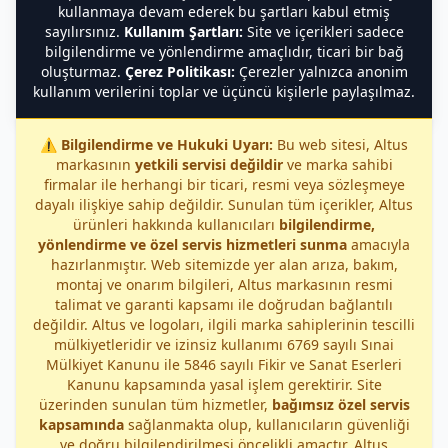
kullanmaya devam ederek bu şartları kabul etmiş
sayılırsınız.
Kullanım Şartları:
Site ve içerikleri sadece
bilgilendirme ve yönlendirme amaçlıdır, ticari bir bağ
oluşturmaz.
Çerez Politikası:
Çerezler yalnızca anonim
kullanım verilerini toplar ve üçüncü kişilerle paylaşılmaz.
⚠️
Bilgilendirme ve Hukuki Uyarı:
Bu web sitesi, Altus
markasının
yetkili servisi değildir
ve marka sahibi
firmalar ile herhangi bir ticari, resmi veya sözleşmeye
dayalı ilişkiye sahip değildir. Sunulan tüm içerikler, Altus
ürünleri hakkında kullanıcıları
bilgilendirme,
yönlendirme ve özel servis hizmetleri sunma
amacıyla
hazırlanmıştır. Web sitemizde yer alan arıza, bakım,
montaj ve onarım bilgileri, Altus markasının resmi
talimat ve garanti kapsamı ile doğrudan bağlantılı
değildir. Altus ve logoları, ilgili marka sahiplerinin tescilli
mülkiyetleridir ve izinsiz kullanımı 6769 sayılı Sınai
Mülkiyet Kanunu ile 5846 sayılı Fikir ve Sanat Eserleri
Kanunu kapsamında yasal işlem gerektirir. Site
üzerinden sunulan tüm hizmetler,
bağımsız özel servis
kapsamında
sağlanmakta olup, kullanıcıların güvenliği
ve doğru bilgilendirilmesi öncelikli amaçtır. Altus