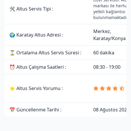
markası ile herhang
🛠 Altus Servis Tipi :
yetkili bağlantısı
bulunmamaktadır.
Merkez,
🌍 Karatay Altus Adresi :
Karatay/Konya
⌛ Ortalama Altus Servis Süresi :
60 dakika
⏰ Altus Çalışma Saatleri :
08:30 - 19:00
4.
⭐ Altus Servis Yorumu :
8
Y
📅 Güncellenme Tarihi :
08 Ağustos 2026