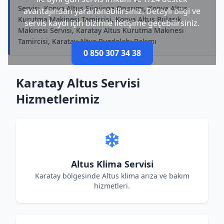
Servisi, Konya Altus Süpürge Onarımı, Konya Altus
avantajından yararlanabilirsiniz. Detaylı bilgi ve
Kurutma Makinesi Tamircisi, Konya Altus Bulaşık
servis kaydı için bizimle iletişime geçebilirsiniz.
Makinesi Servisi, Karatay Altus Kurutma Makinesi
Tamircisi, Karatay Altus Buzdolabı Bakımı
0 850 307 34 38
Karatay Altus Servisi
Hizmetlerimiz
Altus Klima Servisi
Karatay bölgesinde Altus klima arıza ve bakım
hizmetleri.