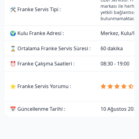
markası ile herhan
🛠 Franke Servis Tipi :
yetkili bağlantısı
bulunmamaktadır.
🌍 Kulu Franke Adresi :
Merkez, Kulu/K
⌛ Ortalama Franke Servis Süresi :
60 dakika
⏰ Franke Çalışma Saatleri :
08:30 - 19:00
4
⭐ Franke Servis Yorumu :
8
Y
📅 Güncellenme Tarihi :
10 Ağustos 2026