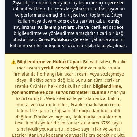
Ziyaretçilerimizin deneyimini iyileştirmek için
çerezler
kullanılmaktadır; bu çerezler yalnızca site fonksiyonları
ve performans amaçlıdır, kişisel veri toplamaz. Siteyi
kullanmaya devam ederek bu şartları kabul etmiş
sayılırsınız.
Kullanım Şartları:
Site ve içerikleri sadece
bilgilendirme ve yönlendirme amaçlıdır, ticari bir bağ
oluşturmaz.
Çerez Politikası:
Çerezler yalnızca anonim
kullanım verilerini toplar ve üçüncü kişilerle paylaşılmaz.
⚠️
Bilgilendirme ve Hukuki Uyarı:
Bu web sitesi, Franke
markasının
yetkili servisi değildir
ve marka sahibi
firmalar ile herhangi bir ticari, resmi veya sözleşmeye
dayalı ilişkiye sahip değildir. Sunulan tüm içerikler,
Franke ürünleri hakkında kullanıcıları
bilgilendirme,
yönlendirme ve özel servis hizmetleri sunma
amacıyla
hazırlanmıştır. Web sitemizde yer alan arıza, bakım,
montaj ve onarım bilgileri, Franke markasının resmi
talimat ve garanti kapsamı ile doğrudan bağlantılı
değildir. Franke ve logoları, ilgili marka sahiplerinin
tescilli mülkiyetleridir ve izinsiz kullanımı 6769 sayılı
Sınai Mülkiyet Kanunu ile 5846 sayılı Fikir ve Sanat
Eserleri Kanunu kapsamında yasal işlem gerektirir. Site