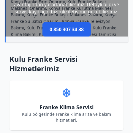
Konya Franke Fırın Onarımı, Kulu Franke Bulaşık
avantajından yararlanabilirsiniz. Detaylı bilgi ve
Makinesi Onarımı, Konya Franke Kurutma Makinesi
servis kaydı için bizimle iletişime geçebilirsiniz.
Bakımı, Konya Franke Bulaşık Makinesi Bakımı, Konya
Franke Su Isıtıcı Onarımı, Konya Franke Televizyon
Bakımı, Kulu Franke Buzdolabı Tamircisi, Kulu Franke
0 850 307 34 38
Klima Bakımı, Kulu Franke Bulaşık Makinesi Tamircisi
Kulu Franke Servisi
Hizmetlerimiz
Franke Klima Servisi
Kulu bölgesinde Franke klima arıza ve bakım
hizmetleri.