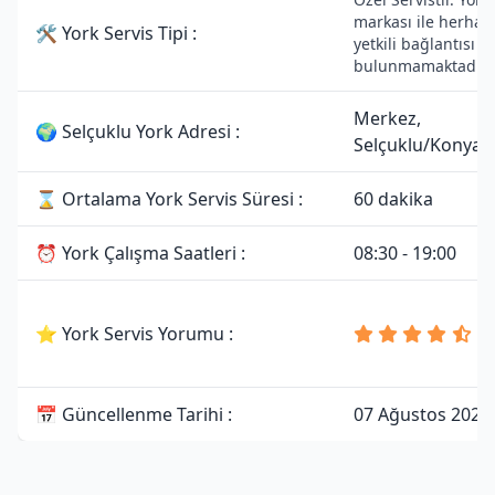
markası ile herhan
🛠 York Servis Tipi :
yetkili bağlantısı
bulunmamaktadır.
Merkez,
🌍 Selçuklu York Adresi :
Selçuklu/Konya
⌛ Ortalama York Servis Süresi :
60 dakika
⏰ York Çalışma Saatleri :
08:30 - 19:00
4
⭐ York Servis Yorumu :
8
Y
📅 Güncellenme Tarihi :
07 Ağustos 2026