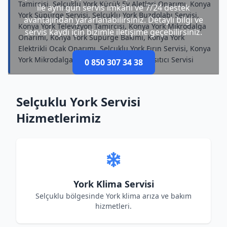
Tamircisi, Selçuklu York Küçük Ev Aletleri Onarımı, Konya
ile aynı gün servis imkânı ve 7/24 destek
York Süpürge Servisi, Selçuklu York Buzdolabı Servisi,
avantajından yararlanabilirsiniz. Detaylı bilgi ve
Konya York Televizyon Tamircisi, Konya York Mikrodalga
servis kaydı için bizimle iletişime geçebilirsiniz.
Onarımı, Konya York Süpürge Bakımı, Konya York
Elektrikli Ocak Onarımı, Selçuklu York Fırın Servisi, Konya
York Mikrodalga Servisi, Konya York Su Isıtıcı Servisi
0 850 307 34 38
Selçuklu York Servisi
Hizmetlerimiz
York Klima Servisi
Selçuklu bölgesinde York klima arıza ve bakım
hizmetleri.