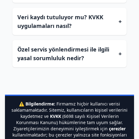
Veri kaydı tutuluyor mu? KVKK
+
uygulamaları nasıl?
Özel servis yönlendirmesi ile ilgili
+
yasal sorumluluk nedir?
⚠️
Bilgilendirme:
Firmamız hiçbir kullanıcı verisi
saklamamaktadır. Sitemiz, kullanıcıların kişisel verilerini
kaydetmez ve
KVKK
(6698 sayılı Kişisel Verilerin
Korunması Kanunu) hükümlerine tam uyum sağlar.
Ziyaretçilerimizin deneyimini iyileştirmek için
çerezler
kullanılmaktadır; bu çerezler yalnızca site fonksiyonları