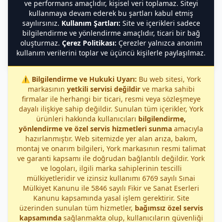
ve performans amaçlıdır, kişisel veri toplamaz. Siteyi
kullanmaya devam ederek bu şartları kabul etmiş
sayılırsınız.
Kullanım Şartları:
Site ve içerikleri sadece
bilgilendirme ve yönlendirme amaçlıdır, ticari bir bağ
oluşturmaz.
Çerez Politikası:
Çerezler yalnızca anonim
kullanım verilerini toplar ve üçüncü kişilerle paylaşılmaz.
⚠️
Bilgilendirme ve Hukuki Uyarı:
Bu web sitesi, York
markasının
yetkili servisi değildir
ve marka sahibi
firmalar ile herhangi bir ticari, resmi veya sözleşmeye
dayalı ilişkiye sahip değildir. Sunulan tüm içerikler, York
ürünleri hakkında kullanıcıları
bilgilendirme,
yönlendirme ve özel servis hizmetleri sunma
amacıyla
hazırlanmıştır. Web sitemizde yer alan arıza, bakım,
montaj ve onarım bilgileri, York markasının resmi talimat
ve garanti kapsamı ile doğrudan bağlantılı değildir. York
ve logoları, ilgili marka sahiplerinin tescilli
mülkiyetleridir ve izinsiz kullanımı 6769 sayılı Sınai
Mülkiyet Kanunu ile 5846 sayılı Fikir ve Sanat Eserleri
Kanunu kapsamında yasal işlem gerektirir. Site
üzerinden sunulan tüm hizmetler,
bağımsız özel servis
kapsamında
sağlanmakta olup, kullanıcıların güvenliği