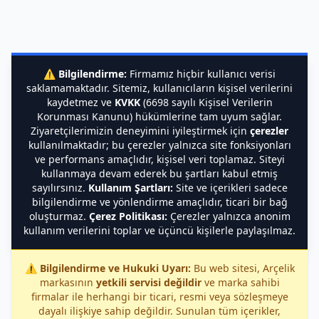
⚠️
Bilgilendirme:
Firmamız hiçbir kullanıcı verisi
saklamamaktadır. Sitemiz, kullanıcıların kişisel verilerini
kaydetmez ve
KVKK
(6698 sayılı Kişisel Verilerin
Korunması Kanunu) hükümlerine tam uyum sağlar.
Ziyaretçilerimizin deneyimini iyileştirmek için
çerezler
kullanılmaktadır; bu çerezler yalnızca site fonksiyonları
ve performans amaçlıdır, kişisel veri toplamaz. Siteyi
kullanmaya devam ederek bu şartları kabul etmiş
sayılırsınız.
Kullanım Şartları:
Site ve içerikleri sadece
bilgilendirme ve yönlendirme amaçlıdır, ticari bir bağ
oluşturmaz.
Çerez Politikası:
Çerezler yalnızca anonim
kullanım verilerini toplar ve üçüncü kişilerle paylaşılmaz.
⚠️
Bilgilendirme ve Hukuki Uyarı:
Bu web sitesi, Arçelik
markasının
yetkili servisi değildir
ve marka sahibi
firmalar ile herhangi bir ticari, resmi veya sözleşmeye
dayalı ilişkiye sahip değildir. Sunulan tüm içerikler,