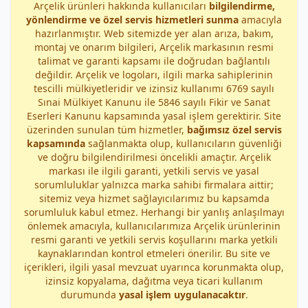
Arçelik ürünleri hakkında kullanıcıları
bilgilendirme,
yönlendirme ve özel servis hizmetleri sunma
amacıyla
hazırlanmıştır. Web sitemizde yer alan arıza, bakım,
montaj ve onarım bilgileri, Arçelik markasının resmi
talimat ve garanti kapsamı ile doğrudan bağlantılı
değildir. Arçelik ve logoları, ilgili marka sahiplerinin
tescilli mülkiyetleridir ve izinsiz kullanımı 6769 sayılı
Sınai Mülkiyet Kanunu ile 5846 sayılı Fikir ve Sanat
Eserleri Kanunu kapsamında yasal işlem gerektirir. Site
üzerinden sunulan tüm hizmetler,
bağımsız özel servis
kapsamında
sağlanmakta olup, kullanıcıların güvenliği
ve doğru bilgilendirilmesi öncelikli amaçtır. Arçelik
markası ile ilgili garanti, yetkili servis ve yasal
sorumluluklar yalnızca marka sahibi firmalara aittir;
sitemiz veya hizmet sağlayıcılarımız bu kapsamda
sorumluluk kabul etmez. Herhangi bir yanlış anlaşılmayı
önlemek amacıyla, kullanıcılarımıza Arçelik ürünlerinin
resmi garanti ve yetkili servis koşullarını marka yetkili
kaynaklarından kontrol etmeleri önerilir. Bu site ve
içerikleri, ilgili yasal mevzuat uyarınca korunmakta olup,
izinsiz kopyalama, dağıtma veya ticari kullanım
durumunda
yasal işlem uygulanacaktır
.