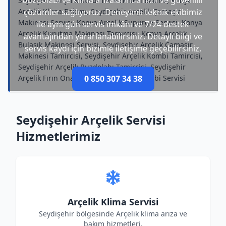
buzdolabı ve klima arızalarında hızlı ve güvenilir
Seydişehir Arçelik Kurutma Makinesi Bakımı, Konya
Arçelik Klima Bakımı, Seydişehir Arçelik Çamaşır
çözümler sağlıyoruz. Deneyimli teknik ekibimiz
Makinesi Servisi, Konya Arçelik Süpürge Servisi, Konya
ile aynı gün servis imkânı ve 7/24 destek
Arçelik Kurutma Makinesi Tamircisi, Konya Arçelik
avantajından yararlanabilirsiniz. Detaylı bilgi ve
Bulaşık Makinesi Servisi, Seydişehir Arçelik Çamaşır
servis kaydı için bizimle iletişime geçebilirsiniz.
Makinesi Tamircisi, Seydişehir Arçelik Kombi Tamircisi,
Seydişehir Arçelik Buzdolabı Tamircisi, Seydişehir
Arçelik Fırın Onarımı, Konya Arçelik Kombi Servisi
0 850 307 34 38
Seydişehir Arçelik Servisi
Hizmetlerimiz
Arçelik Klima Servisi
Seydişehir bölgesinde Arçelik klima arıza ve
bakım hizmetleri.