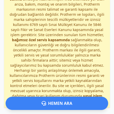
arıza, bakım, montaj ve onarım bilgileri, Protherm
markasının resmi talimat ve garanti kapsamı ile
doğrudan bağlantılı değildir. Protherm ve logoları, ilgili
marka sahiplerinin tescilli mülkiyetleridir ve izinsiz
kullanımı 6769 sayılı Sınai Mülkiyet Kanunu ile 5846
sayılı Fikir ve Sanat Eserleri Kanunu kapsamında yasal
işlem gerektirir. Site üzerinden sunulan tüm hizmetler,
bağımsız özel servis kapsamında
sağlanmakta olup,
kullanıcıların güvenliği ve doğru bilgilendirilmesi
öncelikli amaçtır. Protherm markası ile ilgili garanti,
yetkili servis ve yasal sorumluluklar yalnızca marka
sahibi firmalara aittir; sitemiz veya hizmet
sağlayıcılarımız bu kapsamda sorumluluk kabul etmez.
Herhangi bir yanlış anlaşılmayı önlemek amacıyla,
kullanıcılarımıza Protherm ürünlerinin resmi garanti ve
yetkili servis koşullarını marka yetkili kaynaklarından
kontrol etmeleri önerilir. Bu site ve içerikleri, ilgili yasal
mevzuat uyarınca korunmakta olup, izinsiz kopyalama,
dağıtma veya ticari kullanım durumunda
yasal işlem
uygulanacaktır
.
HEMEN ARA