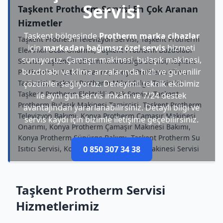
Servisi
Taşkent Protherm Servisi En Çok Aranan
Hizmetler
Taşkent bölgesinde
Protherm marka cihazlar
Taşkent Protherm Televizyon Servisi, Taşkent Protherm
için
markadan bağımsız özel servis
hizmeti
Elektrikli Ocak Onarımı, Taşkent Protherm Buzdolabı
sunuyoruz. Çamaşır makinesi, bulaşık makinesi,
Servisi, Taşkent Protherm Mikrodalga Servisi, Taşkent
buzdolabı ve klima arızalarında hızlı ve güvenilir
Protherm Su Isıtıcı Onarımı, Konya Protherm Klima
Tamircisi, Taşkent Protherm Mikrodalga Tamircisi,
çözümler sağlıyoruz. Deneyimli teknik ekibimiz
Taşkent Protherm Elektrikli Ocak Servisi, Taşkent
ile aynı gün servis imkânı ve 7/24 destek
Protherm Bulaşık Makinesi Tamircisi, Taşkent Protherm
avantajından yararlanabilirsiniz. Detaylı bilgi ve
Televizyon Bakımı, Konya Protherm Çamaşır Makinesi
servis kaydı için bizimle iletişime geçebilirsiniz.
Onarımı, Konya Protherm Çamaşır Makinesi Bakımı,
Konya Protherm Süpürge Bakımı, Taşkent Protherm Su
Isıtıcı Servisi, Konya Protherm Bulaşık Makinesi Servisi
0 850 307 34 38
Taşkent Protherm Servisi
Hizmetlerimiz