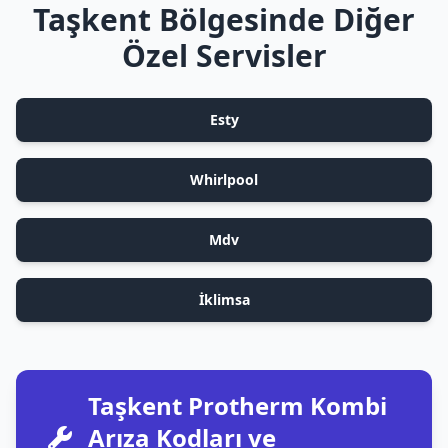
Taşkent Bölgesinde Diğer
Özel Servisler
Esty
Whirlpool
Mdv
İklimsa
Taşkent Protherm Kombi
Arıza Kodları ve