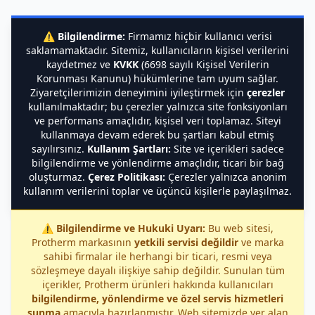
⚠️
Bilgilendirme:
Firmamız hiçbir kullanıcı verisi
saklamamaktadır. Sitemiz, kullanıcıların kişisel verilerini
kaydetmez ve
KVKK
(6698 sayılı Kişisel Verilerin
Korunması Kanunu) hükümlerine tam uyum sağlar.
Ziyaretçilerimizin deneyimini iyileştirmek için
çerezler
kullanılmaktadır; bu çerezler yalnızca site fonksiyonları
ve performans amaçlıdır, kişisel veri toplamaz. Siteyi
kullanmaya devam ederek bu şartları kabul etmiş
sayılırsınız.
Kullanım Şartları:
Site ve içerikleri sadece
bilgilendirme ve yönlendirme amaçlıdır, ticari bir bağ
oluşturmaz.
Çerez Politikası:
Çerezler yalnızca anonim
kullanım verilerini toplar ve üçüncü kişilerle paylaşılmaz.
⚠️
Bilgilendirme ve Hukuki Uyarı:
Bu web sitesi,
Protherm markasının
yetkili servisi değildir
ve marka
sahibi firmalar ile herhangi bir ticari, resmi veya
sözleşmeye dayalı ilişkiye sahip değildir. Sunulan tüm
içerikler, Protherm ürünleri hakkında kullanıcıları
bilgilendirme, yönlendirme ve özel servis hizmetleri
sunma
amacıyla hazırlanmıştır. Web sitemizde yer alan